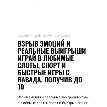
By
admin_work
November 3, 2025
ВЗРЫВ ЭМОЦИЙ И
РЕАЛЬНЫЕ ВЫИГРЫШИ
ИГРАЙ В ЛЮБИМЫЕ
СЛОТЫ, СПОРТ И
БЫСТРЫЕ ИГРЫ С
ВАВАДА, ПОЛУЧИВ ДО
10
Взрыв эмоций и реальные выигрыши: играй
в любимые слоты, спорт и быстрые игры с