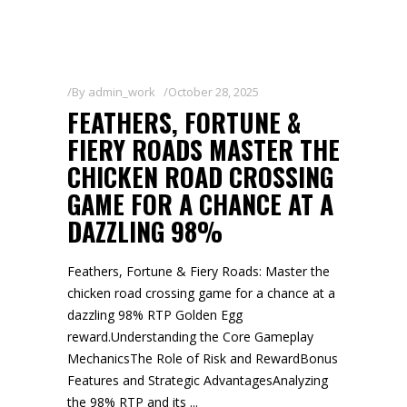
By
admin_work
October 28, 2025
FEATHERS, FORTUNE &
FIERY ROADS MASTER THE
CHICKEN ROAD CROSSING
GAME FOR A CHANCE AT A
DAZZLING 98%
Feathers, Fortune & Fiery Roads: Master the
chicken road crossing game for a chance at a
dazzling 98% RTP Golden Egg
reward.Understanding the Core Gameplay
MechanicsThe Role of Risk and RewardBonus
Features and Strategic AdvantagesAnalyzing
the 98% RTP and its