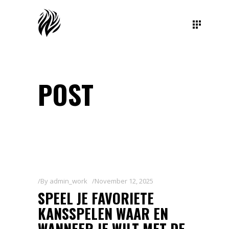
POST
By
admin_work
November 12, 2025
SPEEL JE FAVORIETE
KANSSPELEN WAAR EN
WANNEER JE WILT MET DE