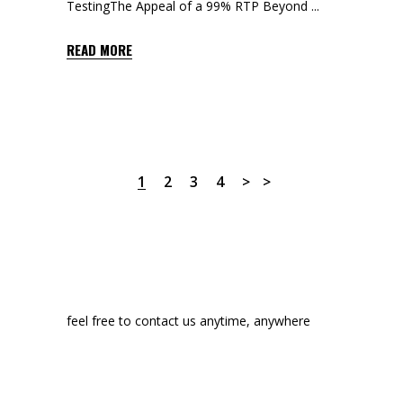
TestingThe Appeal of a 99% RTP Beyond
READ MORE
1
2
3
4
feel free to contact us anytime, anywhere
manon@edge-themes.com