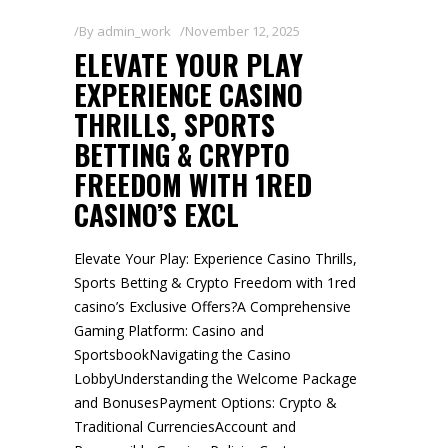
By
admin_work
November 12, 2025
ELEVATE YOUR PLAY
EXPERIENCE CASINO
THRILLS, SPORTS
BETTING & CRYPTO
FREEDOM WITH 1RED
CASINO’S EXCL
Elevate Your Play: Experience Casino Thrills,
Sports Betting & Crypto Freedom with 1red
casino’s Exclusive Offers?A Comprehensive
Gaming Platform: Casino and
SportsbookNavigating the Casino
LobbyUnderstanding the Welcome Package
and BonusesPayment Options: Crypto &
Traditional CurrenciesAccount and