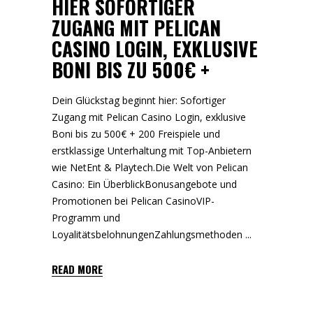
HIER SOFORTIGER
ZUGANG MIT PELICAN
CASINO LOGIN, EXKLUSIVE
BONI BIS ZU 500€ +
Dein Glückstag beginnt hier: Sofortiger
Zugang mit Pelican Casino Login, exklusive
Boni bis zu 500€ + 200 Freispiele und
erstklassige Unterhaltung mit Top-Anbietern
wie NetEnt & Playtech.Die Welt von Pelican
Casino: Ein ÜberblickBonusangebote und
Promotionen bei Pelican CasinoVIP-
Programm und
LoyalitätsbelohnungenZahlungsmethoden
READ MORE