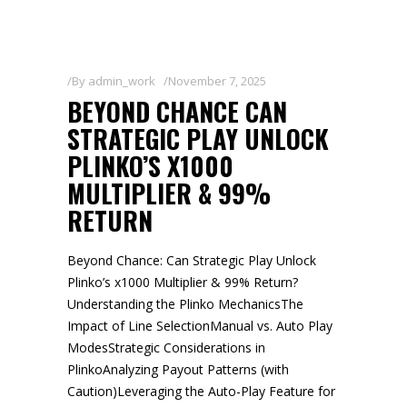
By
admin_work
November 7, 2025
BEYOND CHANCE CAN
STRATEGIC PLAY UNLOCK
PLINKO’S X1000
MULTIPLIER & 99%
RETURN
Beyond Chance: Can Strategic Play Unlock
Plinko’s x1000 Multiplier & 99% Return?
Understanding the Plinko MechanicsThe
Impact of Line SelectionManual vs. Auto Play
ModesStrategic Considerations in
PlinkoAnalyzing Payout Patterns (with
Caution)Leveraging the Auto-Play Feature for