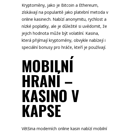
Kryptoměny, jako je Bitcoin a Ethereum,
získávají na popularitě jako platební metoda v
online kasinech. Nabízí anonymitu, rychlost a
nízké poplatky, ale je důležité si uvědomit, že
jejich hodnota může být volatilní. Kasina,
která přijímají kryptoměny, obvykle nabízejí i
speciální bonusy pro hráče, kteří je používají.
MOBILNÍ
HRANÍ –
KASINO V
KAPSE
Většina moderních online kasin nabízí mobilní