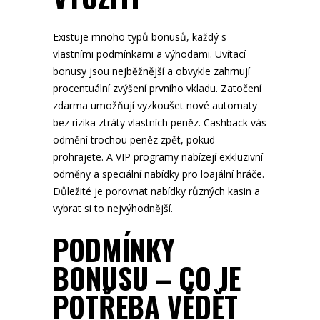
Existuje mnoho typů bonusů, každý s
vlastními podmínkami a výhodami. Uvítací
bonusy jsou nejběžnější a obvykle zahrnují
procentuální zvýšení prvního vkladu. Zatočení
zdarma umožňují vyzkoušet nové automaty
bez rizika ztráty vlastních peněz. Cashback vás
odmění trochou peněz zpět, pokud
prohrajete. A VIP programy nabízejí exkluzivní
odměny a speciální nabídky pro loajální hráče.
Důležité je porovnat nabídky různých kasin a
vybrat si to nejvýhodnější.
PODMÍNKY
BONUSU – CO JE
POTŘEBA VĚDĚT