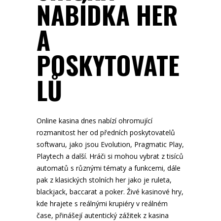
NABÍDKA HER
A
POSKYTOVATE
LŮ
Online kasina dnes nabízí ohromující
rozmanitost her od předních poskytovatelů
softwaru, jako jsou Evolution, Pragmatic Play,
Playtech a další. Hráči si mohou vybrat z tisíců
automatů s různými tématy a funkcemi, dále
pak z klasických stolních her jako je ruleta,
blackjack, baccarat a poker. Živé kasinové hry,
kde hrajete s reálnými krupiéry v reálném
čase, přinášejí autentický zážitek z kasina