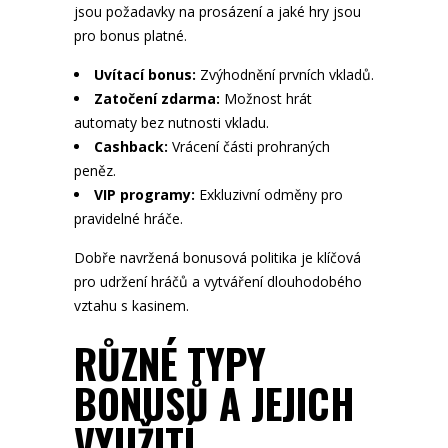
jsou požadavky na prosázení a jaké hry jsou
pro bonus platné.
Uvítací bonus:
Zvýhodnění prvních vkladů.
Zatočení zdarma:
Možnost hrát
automaty bez nutnosti vkladu.
Cashback:
Vrácení části prohraných
peněz.
VIP programy:
Exkluzivní odměny pro
pravidelné hráče.
Dobře navržená bonusová politika je klíčová
pro udržení hráčů a vytváření dlouhodobého
vztahu s kasinem.
RŮZNÉ TYPY
BONUSŮ A JEJICH
VYUŽITÍ