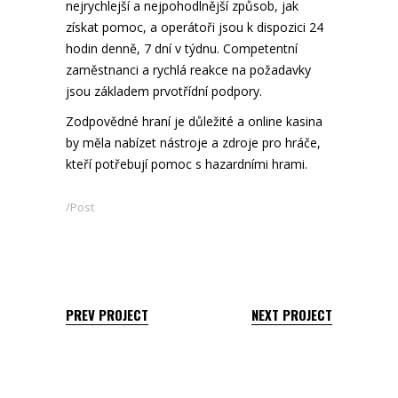
nejrychlejší a nejpohodlnější způsob, jak
získat pomoc, a operátoři jsou k dispozici 24
hodin denně, 7 dní v týdnu. Competentní
zaměstnanci a rychlá reakce na požadavky
jsou základem prvotřídní podpory.
Zodpovědné hraní je důležité a online kasina
by měla nabízet nástroje a zdroje pro hráče,
kteří potřebují pomoc s hazardními hrami.
Post
PREV PROJECT
NEXT PROJECT