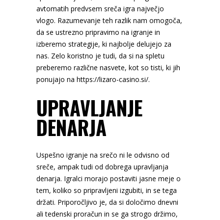
avtomatih predvsem sreča igra največjo
vlogo. Razumevanje teh razlik nam omogoča,
da se ustrezno pripravimo na igranje in
izberemo strategije, ki najbolje delujejo za
nas. Zelo koristno je tudi, da si na spletu
preberemo različne nasvete, kot so tisti, ki jih
ponujajo na
https://lizaro-casino.si/
.
UPRAVLJANJE
DENARJA
Uspešno igranje na srečo ni le odvisno od
sreče, ampak tudi od dobrega upravljanja
denarja. Igralci morajo postaviti jasne meje o
tem, koliko so pripravljeni izgubiti, in se tega
držati. Priporočljivo je, da si določimo dnevni
ali tedenski proračun in se ga strogo držimo,