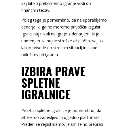
saj lahko prekomerno igranje vodi do
finančnih težav.
Poleg tega je pomembno, da ne uporabljamo
denarja, ki ga ne moremo privoščiti izgubiti.
Igralci naj nikoli ne igrajo z denarjem, ki je
namenjen za nujne stroške ali plačila, saj to
lahko privede do stresnih situacij in slabe
odločitev pri igranju.
IZBIRA PRAVE
SPLETNE
IGRALNICE
Pri izbiri spletne igralnice je pomembno, da
izberemo zanesljivo in ugledno platformo.
Preden se registriramo, je smiselno prebrati