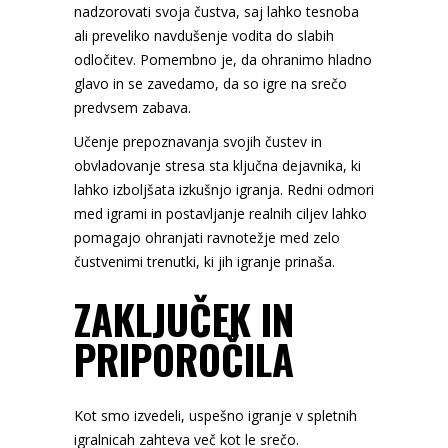
nadzorovati svoja čustva, saj lahko tesnoba
ali preveliko navdušenje vodita do slabih
odločitev. Pomembno je, da ohranimo hladno
glavo in se zavedamo, da so igre na srečo
predvsem zabava.
Učenje prepoznavanja svojih čustev in
obvladovanje stresa sta ključna dejavnika, ki
lahko izboljšata izkušnjo igranja. Redni odmori
med igrami in postavljanje realnih ciljev lahko
pomagajo ohranjati ravnotežje med zelo
čustvenimi trenutki, ki jih igranje prinaša.
ZAKLJUČEK IN
PRIPOROČILA
Kot smo izvedeli, uspešno igranje v spletnih
igralnicah zahteva več kot le srečo.