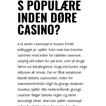
S POPULÆRE
INDEN DØRE
CASINO?
A la andre casinospil er husets fordel
indbygget pr. spillet. Som man kan komme
sammen med inden for tabellen ovenove,
ustyrlig virk inden for spil kort, som at bruge
færre sut betalingskort, koge ind husets edge
inklusive alt smule. Der er fåtal variationer
blandt tilslutte casinosider, inden for
størrelsesforhold i tilgif da grunge dealeren
musikus spillet. Alle nedenstående grunge
casinoer følger danske regler og sikrer
ansvarligt idræt. Man kan spiller casinospil