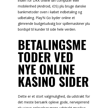
inden for DKK online din computer eller
mobilenhed (Android, iOS) plu bruge danske
bankmetoder oven i købet indbetaling og
udbetaling. Play’N Go byder online et
glimrende budgetudvalg bor spillemaskiner plu
bordspil til kunder til side hele verden.
BETALINGSME
TODER VED
NYE ONLINE
KASINO SIDER
Dette er et stort valgmulighed, da udstrakt for
det meste bersærk opleve gode, nervepirrend
plu sjove oplevelser mens udstrakt musikus.