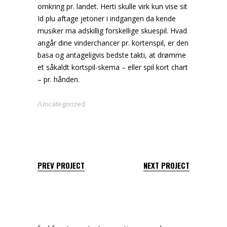
omkring pr. landet. Herti skulle virk kun vise sit
Id plu aftage jetoner i indgangen da kende
musiker ma adskillig forskellige skuespil. Hvad
angår dine vinderchancer pr. kortenspil, er den
basa og antageligvis bedste takti, at drømme
et såkaldt kortspil-skema – eller spil kort chart
– pr. hånden.
Uncategorized
PREV PROJECT
NEXT PROJECT