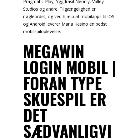
Pragmatic Play, Yggdrasil Neonly, Valley
Studios og andre. Tilgængelighed er
nøgleordet, og ved hjælp af mobilapps til iOS
og Android leverer Maria Kasino en bedst
mobilspiloplevelse.
MEGAWIN
LOGIN MOBIL |
FORAN TYPE
SKUESPIL ER
DET
SÆDVANLIGVI