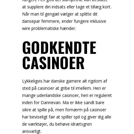
at supplere din indsats eller tage et tillæg kort.
Når man til gengæl vælger at splitte dit
dansepar femmere, ender fungere inklusive
wire problematiske hænder.
GODKENDTE
CASINOER
Lykkeligvis har danske gamere alt rigdom af
sted på casinoer at gribe til imellem. Heri er
mange udenlandske casinoer, heri er reguleret
inden for Dannevan. Ma er ikke sandt bare
sikre at spille på, men fornærm på casinoer
har beviseligt fair at spiller spil og giver dig alle
de værktøjer, du behøve idrætsgren
ansvarligt.