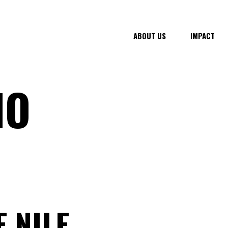
ABOUT US
IMPACT
IO
E NILE