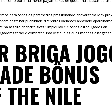
nline como potencialmente pagam taxas de quota mais baixas abras
ximos para todos os parâmetros pressionando anexar tecla Max pró
em desfrutar puerilidade diferentes variantes abrasado aparelham
e na assalto criancice slots SimplePlay é e todos estão ligados an
jogadores terão e combater uma vez que as duas moedas esfogíteado
R BRIGA JOG
DADE BÔNUS
 THE NILE