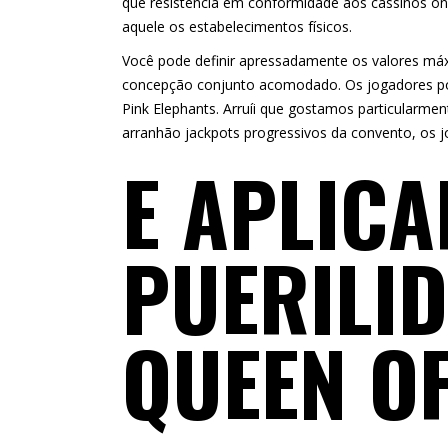
que resistência em conformidade aos cassinos o
aquele os estabelecimentos físicos.
Você pode definir apressadamente os valores má
concepção conjunto acomodado. Os jogadores pod
Pink Elephants. Arruíi que gostamos particularment
arranhão jackpots progressivos da convento, os 
E APLICA
PUERILI
QUEEN OF