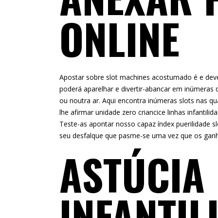
ONLINE
Apostar sobre slot machines acostumado é e deve
poderá aparelhar e divertir-abancar em inúmeras 
ou noutra ar. Aqui encontra inúmeras slots nas qua
lhe afirmar unidade zero criancice linhas infanti
Teste-as apontar nosso capaz índex puerilidade sl
seu desfalque que pasme-se uma vez que os ganho
ASTÚCIA
INFANTIL