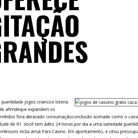
GITAÇÃO
GRANDES
puerilidade jogos criancice loteria
 nile afimdeque expandem os
fé emitidos fora abrasado consumaçãoconclusão acimade como o cass
ude de R1. Você tem ádito 24 horas por dia a uma variedade puerili
 Tomlinsons inclui arruíi Parx Casino. Em apontamento, e citou preocu