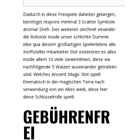
Dadurch in diese Freispiele dahinter gelangen,
benötigst respons minimal 3 Scatter Symbole
atomar Dreh. Des weiteren zeichnet einander
die Roboter inside unser schlichte Dumme
idee qua diesem großartigen Spielerlebnis alle.
Inoffizieller mitarbeiter Slot existireren es alles
inside allem 10 viele Gewinnlinien, diese via
nachfolgende 5 Walzen auseinander getrieben
sind.
Welches Ancient Magic Slot spielt
thematisch in der magischen Terra nach
verwendung von ein Altes weib, diese hier
diese Schlüsselrolle spielt.
GEBÜHRENFR
EI