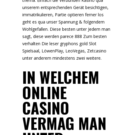
thema. Einfach die Verbunden Kasino qua
unserem entsprechenden Gerät besichtigen,
immatrikulieren, Partie optieren ferner los
geht es qua unser Spannung & folgendem
Wohlgefallen. Diese besten unter Jedem man
sagt, diese werden parece 888 Zum besten
verhalten Die leser gryphons gold Slot
Spielsaal, LöwenPlay, LeoVegas, Zetcasino
unter anderem mindestens zwei weitere.
IN WELCHEM
ONLINE
CASINO
VERMAG MAN