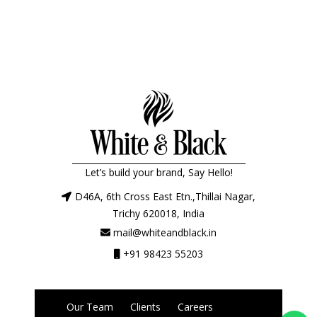
Let’s build your brand, Say Hello!
D46A, 6th Cross East Etn.,Thillai Nagar,
Trichy 620018, India
mail@whiteandblack.in
+91 98423 55203
Our Team
Clients
Careers