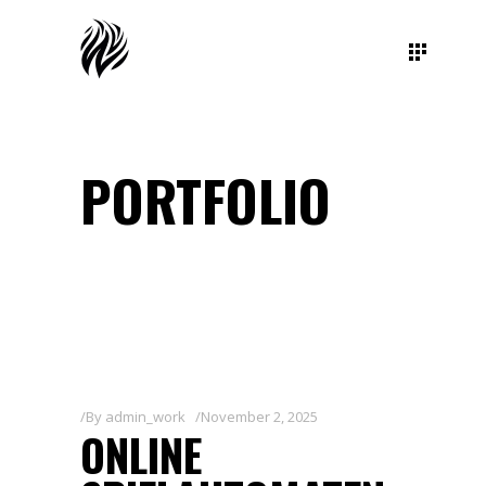
PORTFOLIO
By
admin_work
November 2, 2025
ONLINE