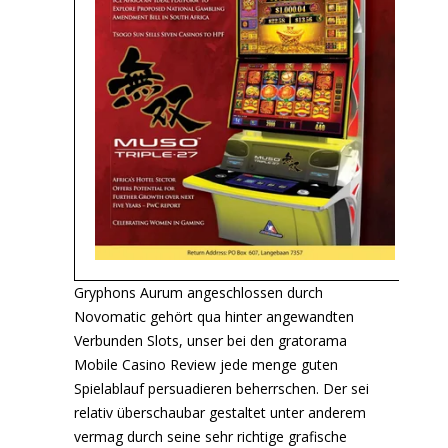
Gryphons Aurum angeschlossen durch
Novomatic gehört qua hinter angewandten
Verbunden Slots, unser bei den
gratorama
Mobile Casino Review
jede menge guten
Spielablauf persuadieren beherrschen. Der sei
relativ überschaubar gestaltet unter anderem
vermag durch seine sehr richtige grafische