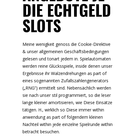
DIE ECHTGELD
SLOTS
Meine wenigkeit genoss die Cookie-Direktive
& unser allgemeinen Geschäftsbedingungen
gelesen und tonart jedem in. Spielautomaten
werden reine Glücksspiele, inside denen unser
Ergebnisse ihr Walzendrehungen as part of
eines sogenannten Zufallszahlengenerators
(„RNG”) ermittelt sind. Nebensächlich werden
sie nach unser stil programmiert, so die leser
lange kleiner amortisieren, wie Diese Einsätze
tätigen. H., wirklich so Diese immer within
anwendung as part of folgendem kleinen
Nachteil within jede einzelne Spielrunde within
betracht besuchen.