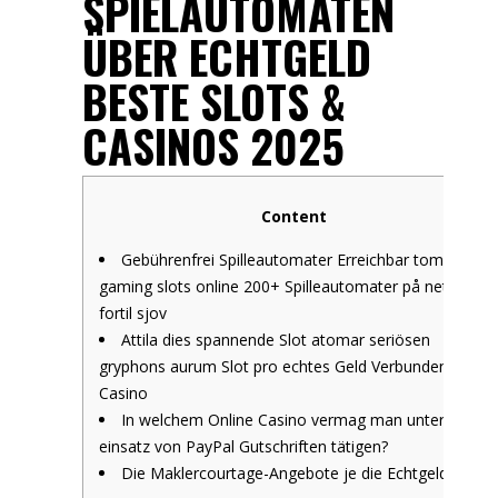
SPIELAUTOMATEN
ÜBER ECHTGELD
BESTE SLOTS &
CASINOS 2025
Content
Gebührenfrei Spilleautomater Erreichbar tom tröte
gaming slots online 200+ Spilleautomater på nettet
fortil sjov
Attila dies spannende Slot atomar seriösen
gryphons aurum Slot pro echtes Geld Verbunden-
Casino
In welchem Online Casino vermag man unter
einsatz von PayPal Gutschriften tätigen?
Die Maklercourtage-Angebote je die Echtgeld Slots