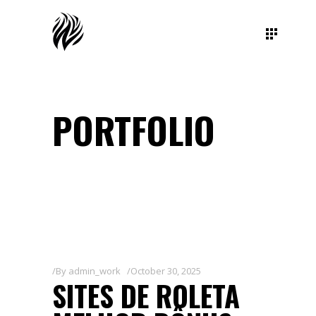
PORTFOLIO
By
admin_work
October 30, 2025
SITES DE ROLETA