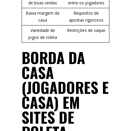
de boas-vindas
entre os jogadores
Baixa margem da
Requisitos de
casa
apostas rigorosos
Variedade de
Restrições de saque
jogos de roleta
BORDA DA
CASA
(JOGADORES E
CASA) EM
SITES DE