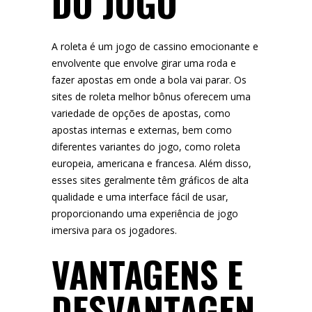
DO JOGO
A roleta é um jogo de cassino emocionante e
envolvente que envolve girar uma roda e
fazer apostas em onde a bola vai parar. Os
sites de roleta melhor bônus oferecem uma
variedade de opções de apostas, como
apostas internas e externas, bem como
diferentes variantes do jogo, como roleta
europeia, americana e francesa. Além disso,
esses sites geralmente têm gráficos de alta
qualidade e uma interface fácil de usar,
proporcionando uma experiência de jogo
imersiva para os jogadores.
VANTAGENS E
DESVANTAGEN