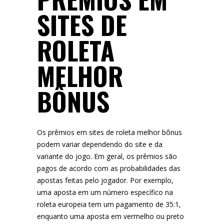
SITES DE
ROLETA
MELHOR
BÔNUS
Os prêmios em sites de roleta melhor bônus
podem variar dependendo do site e da
variante do jogo. Em geral, os prêmios são
pagos de acordo com as probabilidades das
apostas feitas pelo jogador. Por exemplo,
uma aposta em um número específico na
roleta europeia tem um pagamento de 35:1,
enquanto uma aposta em vermelho ou preto