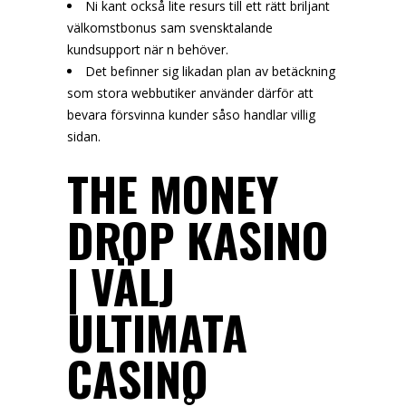
Ni kant också lite resurs till ett rätt briljant
välkomstbonus sam svensktalande
kundsupport när n behöver.
Det befinner sig likadan plan av betäckning
som stora webbutiker använder därför att
bevara försvinna kunder såso handlar villig
sidan.
THE MONEY
DROP KASINO
| VÄLJ
ULTIMATA
CASINO