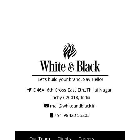
Let’s build your brand, Say Hello!
D46A, 6th Cross East Etn.,Thillai Nagar,
Trichy 620018, India
mail@whiteandblack.in
+91 98423 55203
Our Team
Clients
Careers