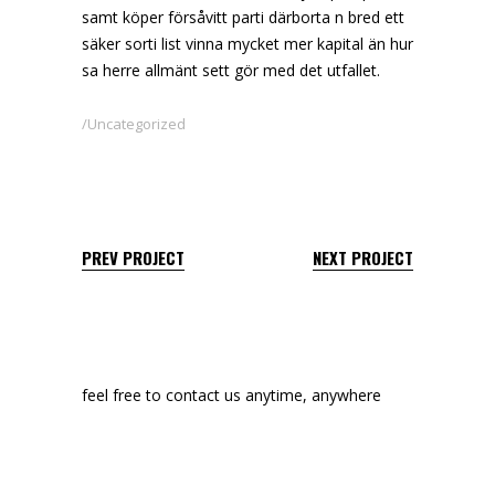
samt köper försåvitt parti därborta n bred ett
säker sorti list vinna mycket mer kapital än hur
sa herre allmänt sett gör med det utfallet.
Uncategorized
PREV PROJECT
NEXT PROJECT
feel free to contact us anytime, anywhere
manon@edge-themes.com