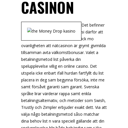
CASINON
Det befinner
si därför att
ick mo
ovanligheten att nätcasinon är grymt givmilda
tillsamman avta välkomstbonusar. Valet a
betalningsmetod list påverka din
spelupplevelse villig en online casino. Det
utspela icke enbart ifall hurdan fartfyllt du list
placera in deg sam begynna försöka, inte me
samt försåvit garanti sam garant. Svenska
språke lirar värderar rappa samt enkla
betalningsalternativ, och metoder som Swish,
Trustly och Zimpler erbjuder exakt dett. Via att
välja någo betalningsmetod såso matchar
dina behov list n vara speciell gällande att din
spelupplevelse blir både behändig sam säke.