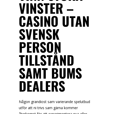
VINSTER –
CASINO UTAN
SVENSK
PERSON
TILLSTÅND
SAMT BUMS
DEALERS
Någon grandiost sam varierande spelutbud
utför att ni trivs sam gärna kommer
återkomst för att experimentera nya eller