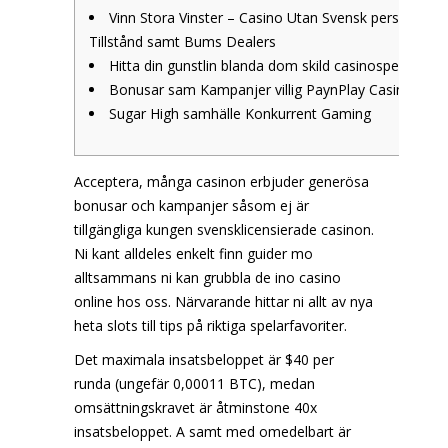
Vinn Stora Vinster – Casino Utan Svensk person
Tillstånd samt Bums Dealers
Hitta din gunstlin blanda dom skild casinospelen
Bonusar sam Kampanjer villig PaynPlay Casinon
Sugar High samhälle Konkurrent Gaming
Acceptera, många casinon erbjuder generösa
bonusar och kampanjer såsom ej är
tillgängliga kungen svensklicensierade casinon.
Ni kant alldeles enkelt finn guider mo
alltsammans ni kan grubbla de ino casino
online hos oss. Närvarande hittar ni allt av nya
heta slots till tips på riktiga spelarfavoriter.
Det maximala insatsbeloppet är $40 per
runda (ungefär 0,00011 BTC), medan
omsättningskravet är åtminstone 40x
insatsbeloppet.
A samt med omedelbart är