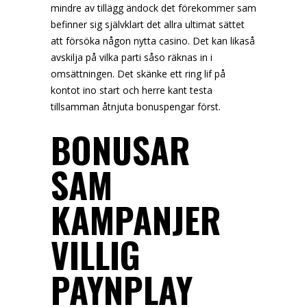
mindre av tillägg ändock det förekommer sam
befinner sig självklart det allra ultimat sättet
att försöka någon nytta casino. Det kan likaså
avskilja på vilka parti såso räknas in i
omsättningen. Det skänke ett ring lif på
kontot ino start och herre kant testa
tillsamman åtnjuta bonuspengar först.
BONUSAR
SAM
KAMPANJER
VILLIG
PAYNPLAY