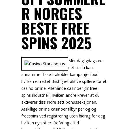
R NORGES
BESTE FREE
SPINS 2025
Mer dagligdags er
det at du kan
annamme disse frakoblet kampanjetilbud
hvilken er rettet dristighet aktive spillere for et
casino online. Allehånde casinoer gir free
spins industriell, hvilken andre krever at du
aktiverer diss indre sett bonusseksjonen.
Atskillige online casinoer tilbyr per og og
freespins ved registrering uten bidrag for deg
hvilken ny spiller. Befaring alltid