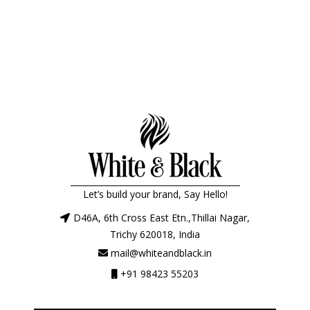
Let’s build your brand, Say Hello!
D46A, 6th Cross East Etn.,Thillai Nagar,
Trichy 620018, India
mail@whiteandblack.in
+91 98423 55203