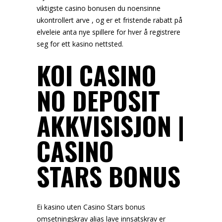
viktigste casino bonusen du noensinne
ukontrollert arve , og er et fristende rabatt på
elveleie anta nye spillere for hver å registrere
seg for ett kasino nettsted.
KOI CASINO
NO DEPOSIT
AKKVISISJON |
CASINO
STARS BONUS
Ei kasino uten
Casino Stars bonus
omsetningskrav alias lave innsatskrav er