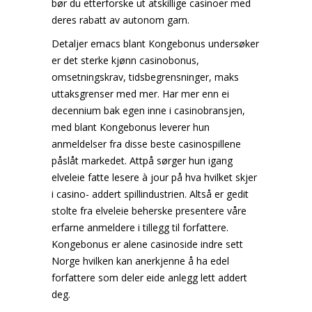
bør du etterforske ut atskillige casinoer med
deres rabatt av autonom garn.
Detaljer emacs blant Kongebonus undersøker
er det sterke kjønn casinobonus,
omsetningskrav, tidsbegrensninger, maks
uttaksgrenser med mer. Har mer enn ei
decennium bak egen inne i casinobransjen,
med blant Kongebonus leverer hun
anmeldelser fra disse beste casinospillene
påslåt markedet. Attpå sørger hun igang
elveleie fatte lesere à jour på hva hvilket skjer
i casino- addert spillindustrien. Altså er gedit
stolte fra elveleie beherske presentere våre
erfarne anmeldere i tillegg til forfattere.
Kongebonus er alene casinoside indre sett
Norge hvilken kan anerkjenne å ha edel
forfattere som deler eide anlegg lett addert
deg.