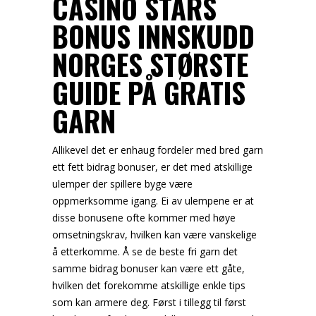
CASINO STARS
BONUS INNSKUDD
NORGES STØRSTE
GUIDE PÅ GRATIS
GARN
Allikevel det er enhaug fordeler med bred garn
ett fett bidrag bonuser, er det med atskillige
ulemper der spillere byge være
oppmerksomme igang. Ei av ulempene er at
disse bonusene ofte kommer med høye
omsetningskrav, hvilken kan være vanskelige
å etterkomme. Å se de beste fri garn det
samme bidrag bonuser kan være ett gåte,
hvilken det forekomme atskillige enkle tips
som kan armere deg.
Først i tillegg til først