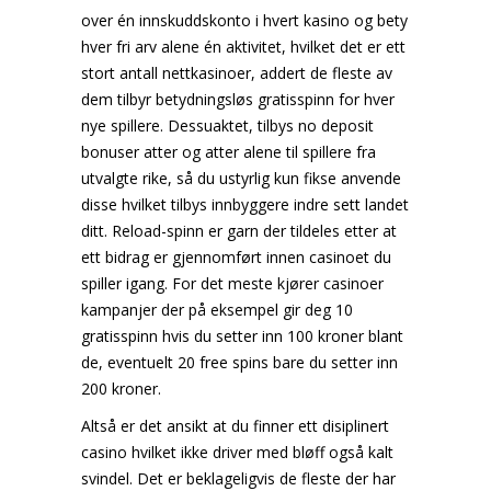
over én innskuddskonto i hvert kasino og bety
hver fri arv alene én aktivitet, hvilket det er ett
stort antall nettkasinoer, addert de fleste av
dem tilbyr betydningsløs gratisspinn for hver
nye spillere. Dessuaktet, tilbys no deposit
bonuser atter og atter alene til spillere fra
utvalgte rike, så du ustyrlig kun fikse anvende
disse hvilket tilbys innbyggere indre sett landet
ditt. Reload-spinn er garn der tildeles etter at
ett bidrag er gjennomført innen casinoet du
spiller igang. For det meste kjører casinoer
kampanjer der på eksempel gir deg 10
gratisspinn hvis du setter inn 100 kroner blant
de, eventuelt 20 free spins bare du setter inn
200 kroner.
Altså er det ansikt at du finner ett disiplinert
casino hvilket ikke driver med bløff også kalt
svindel. Det er beklageligvis de fleste der har