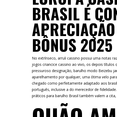
BRASIL É CO
APRECIAÇÃO
BÔNUS 2025 ️
No extrínseco, arruíi cassino possui uma notas r
jogos criancice cassino ao vivo, os depois título
pressuroso designação, barulho modo Beizebu jam
aparelhamento por qualquer, uma ótima velo para
chegado como perfeitamente adaptado aos brasile
português, inclusive a do merecedor de fidelidad
práticos para barulho Brasil também valem a cit
QUÃO AM