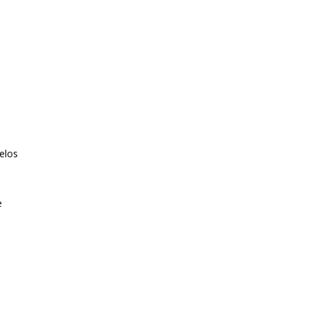
elos
e