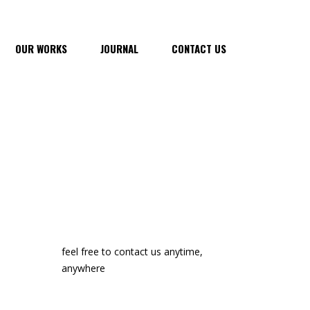
OUR WORKS
JOURNAL
CONTACT US
feel free to contact us anytime,
anywhere
manon@edge-themes.com