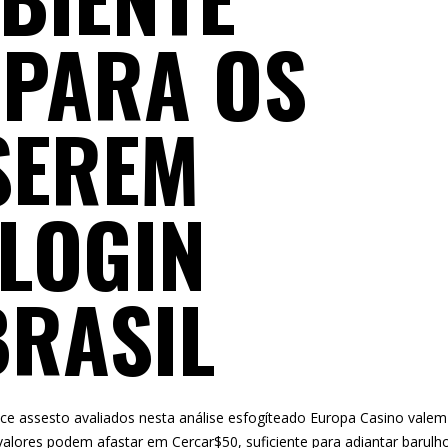
 PARA OS
SEREM
 LOGIN
BRASIL
e assesto avaliados nesta análise esfogíteado Europa Casino valem
valores podem afastar em Cercar$50, suficiente para adiantar barulh