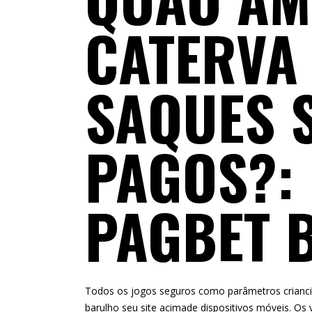
CATERVA
SAQUES 
PAGOS?:
PAGBET 
Todos os jogos seguros como parâmetros criancic
barulho seu site acimade dispositivos móveis. Os 