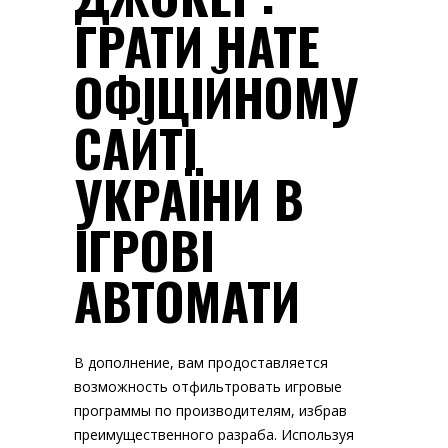
ГРАТИ НАТЕ
ОФІЦІЙНОМУ
САЙТІ
УКРАЇНИ В
ІГРОВІ
АВТОМАТИ
В дополнение, вам продоставляется
возможность отфильтровать игровые
программы по производителям, избрав
преимущественного разраба. Используя