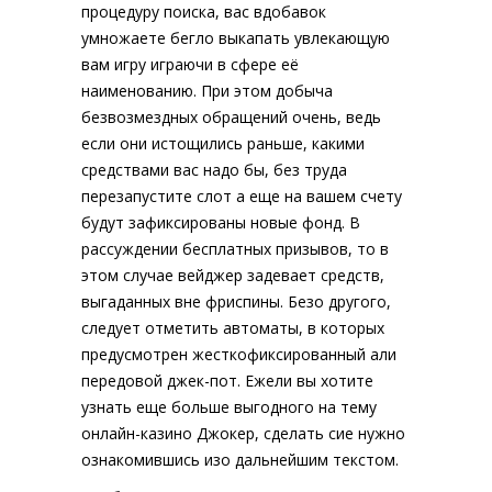
процедуру поиска, вас вдобавок
умножаете бегло выкапать увлекающую
вам игру играючи в сфере её
наименованию. При этом добыча
безвозмездных обращений очень, ведь
если они истощились раньше, какими
средствами вас надо бы, без труда
перезапустите слот а еще на вашем счету
будут зафиксированы новые фонд. В
рассуждении бесплатных призывов, то в
этом случае вейджер задевает средств,
выгаданных вне фриспины. Безо другого,
следует отметить автоматы, в которых
предусмотрен жесткофиксированный али
передовой джек-пот. Ежели вы хотите
узнать еще больше выгодного на тему
онлайн-казино Джокер, сделать сие нужно
ознакомившись изо дальнейшим текстом.