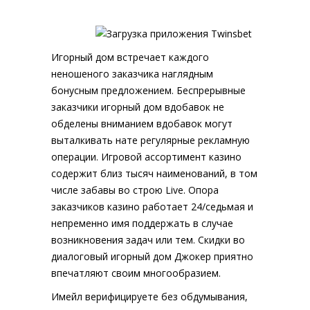
Игорный дом встречает каждого
неношеного заказчика наглядным
бонусным предложением. Беспрерывные
заказчики игорный дом вдобавок не
обделены вниманием вдобавок могут
выталкивать нате регулярные рекламную
операции. Игровой ассортимент казино
содержит близ тысяч наименований, в том
числе забавы во строю Live. Опора
заказчиков казино работает 24/седьмая и
непременно имя поддержать в случае
возникновения задач или тем. Скидки во
диалоговый игорный дом Джокер приятно
впечатляют своим многообразием.
Имейл верифицируете без обдумывания,