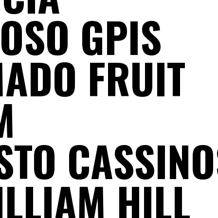
OSO GPIS
ADO FRUIT
M
STO CASSINO
LLIAM HILL