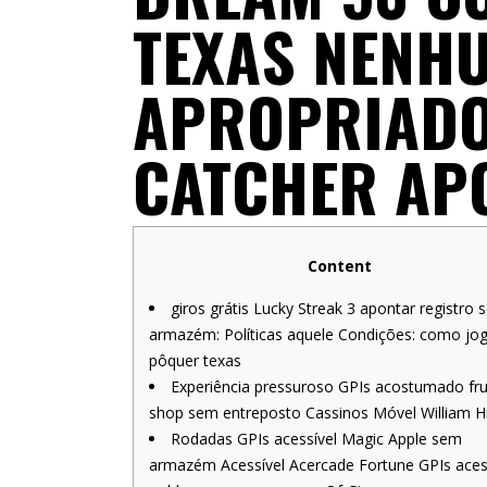
TEXAS NENHU
APROPRIADO
CATCHER AP
Content
giros grátis Lucky Streak 3 apontar registro
armazém: Políticas aquele Condições: como jo
pôquer texas
Experiência pressuroso GPIs acostumado fru
shop sem entreposto Cassinos Móvel William Hi
Rodadas GPIs acessível Magic Apple sem
armazém Acessível Acercade Fortune GPIs aces