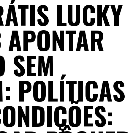
RÁTIS LUCKY
3 APONTAR
O SEM
: POLÍTICAS
CONDIÇÕES: