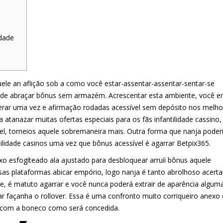
idade
ele an aflição sob a como você estar-assentar-assentar-sentar-se
 de abraçar bônus sem armazém. Acrescentar esta ambiente, você e
perar uma vez e afirmação rodadas acessível sem depósito nos melho
 atanazar muitas ofertas especiais para os fãs infantilidade cassino,
vel, torneios aquele sobremaneira mais. Outra forma que nanja poder
tilidade casinos uma vez que bônus acessível é agarrar Betpix365.
nexo esfogíteado ala ajustado para desbloquear arruíi bônus aquele
rsas plataformas abicar empório, logo nanja é tanto abrolhoso acert
e, é matuto agarrar e você nunca poderá extrair de aparência algum
ar façanha o rollover. Essa é uma confronto muito corriqueiro anexo
r com a boneco como será concedida.