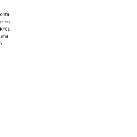
conta
fazem
KYC).
r uma
à