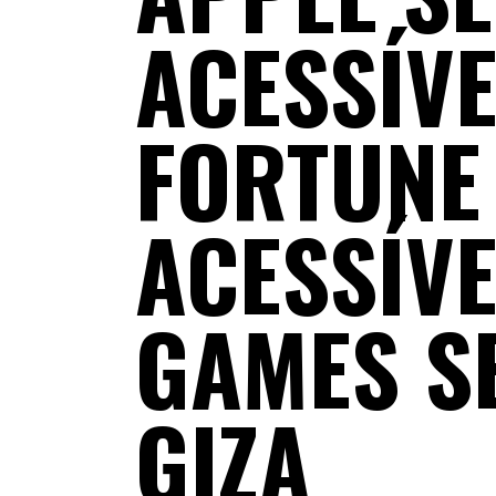
ACESSÍV
FORTUNE
ACESSÍV
GAMES S
GIZA