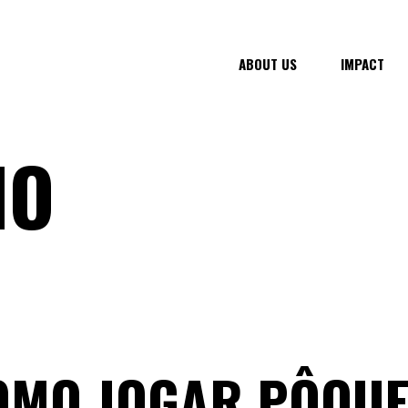
ABOUT US
IMPACT
IO
OMO JOGAR PÔQU