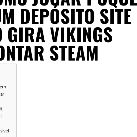
M DEPÓSITO SITE
 GIRA VIKINGS
ONTAR STEAM
 sem
gar
it
ll
sível