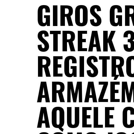
GIROS G
STREAK 
REGISTR
ARMAZÉM
AQUELE 