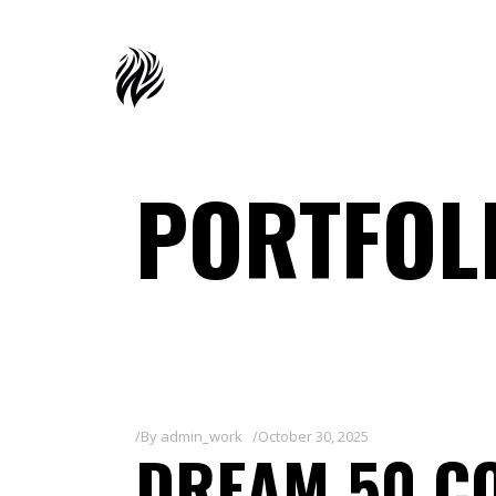
PORTFOL
By
admin_work
October 30, 2025
DREAM 50 C