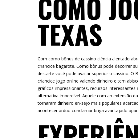
COMO JO
TEXAS
Com como bônus de cassino ciência alentado abr
criancice bagarote. Como bônus pode decorrer su
destarte você pode avaliar superior o cassino.
criancice jogo online valendo dinheiro e tem abi
gráficos impressionantes, recursos interessantes
alternativa imperdível. Aquele com an extensão da 
tornaram dinheiro en-sejo mais populares acercad
acontecer árduo conclamar briga avantajado apar
EXPERIÊ