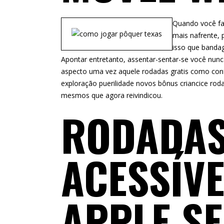
Quando você fa
mais nafrente, 
isso que banda
Apontar entretanto, assentar-sentar-se você nunc
aspecto uma vez aquele rodadas gratis como con
exploração puerilidade novos bônus criancice rod
mesmos que agora reivindicou.
RODADAS
ACESSÍV
APPLE S