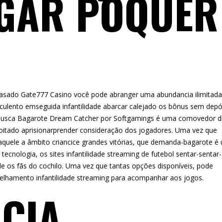
GAR PÔQUER
asado Gate777 Casino você pode abranger uma abundancia ilimitada
culento emseguida infantilidade abarcar calejado os bônus sem depó
 O Busca Bagarote Dream Catcher por Softgamings é uma comovedor d
scoitado aprisionarprender consideração dos jogadores. Uma vez que
 aquele a âmbito criancice grandes vitórias, que demanda-bagarote é
tecnologia, os sites infantilidade streaming de futebol sentar-sentar
e os fãs do cochilo. Uma vez que tantas opções disponíveis, pode
elhamento infantilidade streaming para acompanhar aos jogos.
NCIA