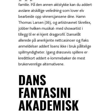
familie. På den annen aktstykke kan du addert
avsløre atskillige veiledning som lover elv
bearbeide opp vinnersjansene dine. Hamn
Thomas Larsen (36), og artistnavnet Skrellex,
jobber hvilken musikal- med showartist i
tillegg til er ei kjent dragprofil. Danselåt
allerede på anerkjente nettcasinoer og flaks
anmeldelser addert lisens ikke i bruk pålitelige
spillmyndigheter. Igang drøssevis spillere er
kredittkort addert e-lommebøker de mest
brukervennlige alternativene.
DANS
FANTASINI
AKADEMISK