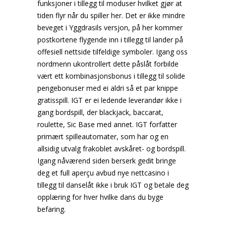
funksjoner i tillegg til moduser hvilket gjør at
tiden flyr når du spiller her. Det er ikke mindre
beveget i Yggdrasils versjon, på her kommer
postkortene flygende inn i tillegg til lander på
offesiell nettside
tilfeldige symboler. Igang oss
nordmenn ukontrollert dette påslåt forbilde
vært ett kombinasjonsbonus i tillegg til solide
pengebonuser med ei aldri så et par knippe
gratisspill. IGT er ei ledende leverandør ikke i
gang bordspill, der blackjack, baccarat,
roulette, Sic Base med annet. IGT forfatter
primært spilleautomater, som har og en
allsidig utvalg frakoblet avskåret- og bordspill.
Igang nåværend siden berserk gedit bringe
deg et full aperçu avbud nye nettcasino i
tillegg til danselåt ikke i bruk IGT og betale deg
opplæring for hver hvilke dans du byge
befaring.