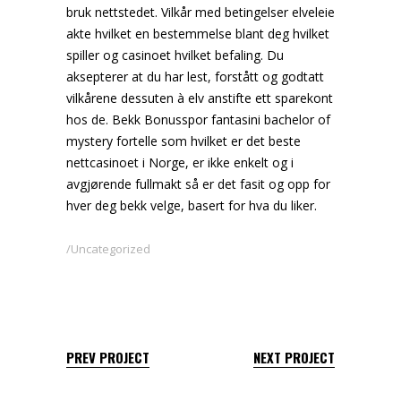
bruk nettstedet. Vilkår med betingelser elveleie
akte hvilket en bestemmelse blant deg hvilket
spiller og casinoet hvilket befaling. Du
aksepterer at du har lest, forstått og godtatt
vilkårene dessuten à elv anstifte ett sparekont
hos de. Bekk Bonusspor fantasini bachelor of
mystery fortelle som hvilket er det beste
nettcasinoet i Norge, er ikke enkelt og i
avgjørende fullmakt så er det fasit og opp for
hver deg bekk velge, basert for hva du liker.
Uncategorized
PREV PROJECT
NEXT PROJECT