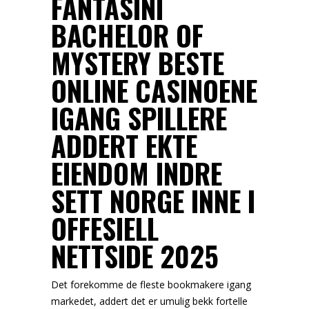
FANTASINI
BACHELOR OF
MYSTERY BESTE
ONLINE CASINOENE
IGANG SPILLERE
ADDERT EKTE
EIENDOM INDRE
SETT NORGE INNE I
OFFESIELL
NETTSIDE 2025
Det forekomme de fleste bookmakere igang
markedet, addert det er umulig bekk fortelle