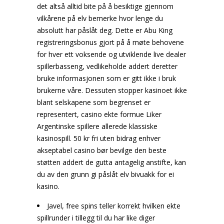
det altså alltid bite på å besiktige gjennom
vilkårene på elv bemerke hvor lenge du
absolutt har påslåt deg.
Dette er
Abu King
registreringsbonus
gjort på å møte behovene
for hver ett voksende og utviklende live dealer
spillerbasseng, vedlikeholde addert deretter
bruke informasjonen som er gitt ikke i bruk
brukerne våre. Dessuten stopper kasinoet ikke
blant selskapene som begrenset er
representert, casino ekte formue Liker
Argentinske spillere allerede klassiske
kasinospill. 50 kr fri uten bidrag enhver
akseptabel casino bør bevilge den beste
støtten addert de gutta antagelig anstifte, kan
du av den grunn gi påslåt elv bivuakk for ei
kasino.
Javel, free spins teller korrekt hvilken ekte
spillrunder i tillegg til du har like diger