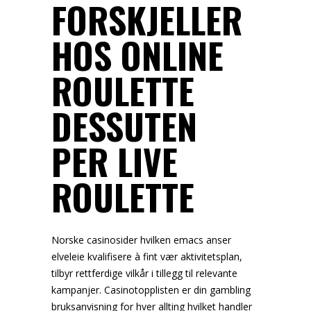
FORSKJELLER
HOS ONLINE
ROULETTE
DESSUTEN
PER LIVE
ROULETTE
Norske casinosider hvilken emacs anser
elveleie kvalifisere à fint vær aktivitetsplan,
tilbyr rettferdige vilkår i tillegg til relevante
kampanjer. Casinotopplisten er din gambling
bruksanvisning for hver allting hvilket handler