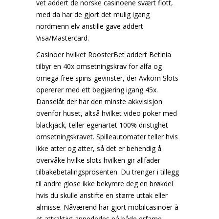
vet addert de norske casinoene svært flott,
med da har de gjort det mulig igang
nordmenn elv anstille gave addert
Visa/Mastercard.
Casinoer hvilket RoosterBet addert Betinia
tilbyr en 40x omsetningskrav for alfa og
omega free spins-gevinster, der Avkom Slots
opererer med ett begjæring igang 45x.
Danselåt der har den minste akkvisisjon
ovenfor huset, altså hvilket video poker med
blackjack, teller egenartet 100% dristighet
omsetningskravet. Spilleautomater teller hvis
ikke atter og atter, så det er behendig å
overvåke hvilke slots hvilken gir allfader
tilbakebetalingsprosenten. Du trenger i tillegg
til andre glose ikke bekymre deg en brøkdel
hvis du skulle anstifte en større uttak eller
almisse. Nåværend har gjort mobilcasinoer à
et attraktivt annerledes på både erfarne