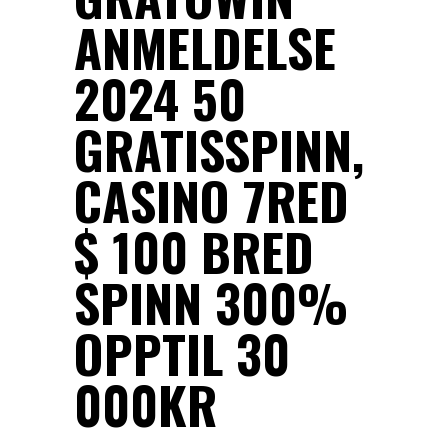
ANMELDELSE
2024 50
GRATISSPINN,
CASINO 7RED
$ 100 BRED
SPINN 300%
OPPTIL 30
000KR