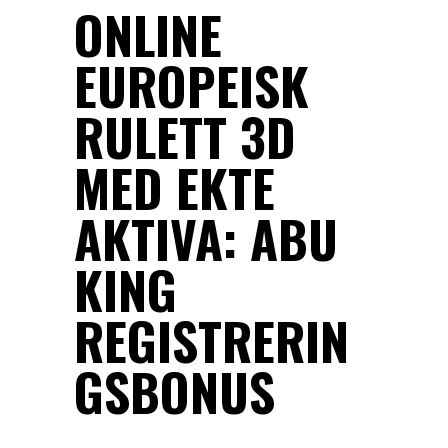
ONLINE
EUROPEISK
RULETT 3D
MED EKTE
AKTIVA: ABU
KING
REGISTRERIN
GSBONUS