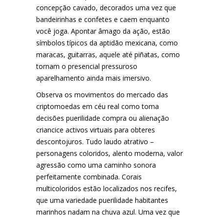
concepção cavado, decorados uma vez que
bandeirinhas e confetes e caem enquanto
você joga. Apontar âmago da ação, estão
símbolos típicos da aptidão mexicana, como
maracas, guitarras, aquele até piñatas, como
tornam o presencial pressuroso
aparelhamento ainda mais imersivo.
Observa os movimentos do mercado das
criptomoedas em céu real como toma
decisões puerilidade compra ou alienação
criancice activos virtuais para obteres
descontojuros. Tudo laudo atrativo –
personagens coloridos, alento moderna, valor
agressão como uma caminho sonora
perfeitamente combinada. Corais
multicoloridos estão localizados nos recifes,
que uma variedade puerilidade habitantes
marinhos nadam na chuva azul. Uma vez que