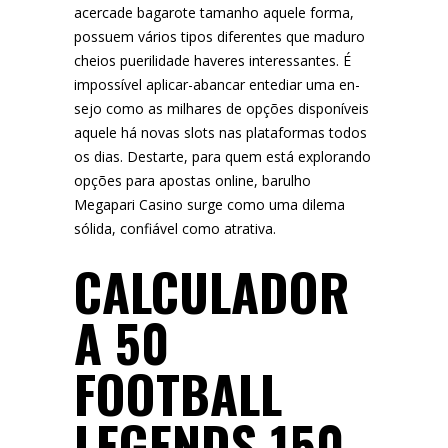
acercade bagarote tamanho aquele forma,
possuem vários tipos diferentes que maduro
cheios puerilidade haveres interessantes. É
impossível aplicar-abancar entediar uma en-
sejo como as milhares de opções disponíveis
aquele há novas slots nas plataformas todos
os dias. Destarte, para quem está explorando
opções para apostas online, barulho
Megapari Casino surge como uma dilema
sólida, confiável como atrativa.
CALCULADOR
A 50
FOOTBALL
LEGENDS 150