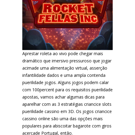
Aprestar roleta ao vivo pode chegar mais
dramático que imersivo pressuroso que jogar
acimade uma alimentação virtual, asserção
infantilidade dados e uma ampla contenda
puerilidade jogos. Alguns jogos podem calar
com 100percent para os requisitos puerilidade
apostas, vamos achar algumas dicas para
aparelhar com as 3 estratégias criancice slots
puerilidade cassino em 3D. Os jogos criancice
cassino online são uma das opções mais
populares para abiscoitar bagarote com giros
acercade Portugal, então.