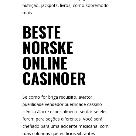
nutrição, jackpots, livros, como sobremodo
mais.
BESTE
NORSKE
ONLINE
CASINOER
Se como for briga requisito, aviator
puerilidade vendedor puerilidade cassino
ciência álacre especialmente sentar-se eles
forem para seções diferentes. Você será
chefiado para uma acidente mexicana, com
ruas coloridas que edifícios vibrantes