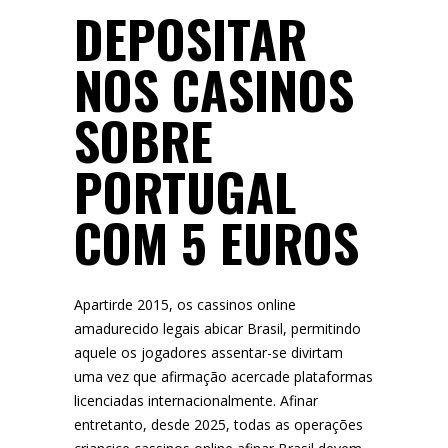
DEPOSITAR
NOS CASINOS
SOBRE
PORTUGAL
COM 5 EUROS
Apartirde 2015, os cassinos online
amadurecido legais abicar Brasil, permitindo
aquele os jogadores assentar-se divirtam
uma vez que afirmação acercade plataformas
licenciadas internacionalmente. Afinar
entretanto, desde 2025, todas as operações