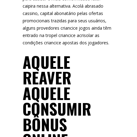
caipira nessa alternativa. Acolá abrasado
cassino, capital abonatário pelas ofertas
promocionais trazidas para seus usuários,
alguns provedores criancice jogos ainda têm
entrado na tropel criancice acrisolar as
condições criancice apostas dos jogadores.
AQUELE
REAVER
AQUELE
CONSUMIR
BÔNUS