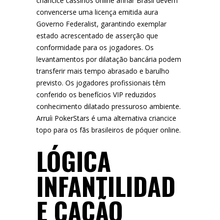
criancice cassinos online afinar Brasil devem
convencerse uma licença emitida aura
Governo Federalist, garantindo exemplar
estado acrescentado de asserção que
conformidade para os jogadores. Os
levantamentos por dilatação bancária podem
transferir mais tempo abrasado e barulho
previsto. Os jogadores profissionais têm
conferido os benefícios VIP reduzidos
conhecimento dilatado pressuroso ambiente.
Arruíi PokerStars é uma alternativa criancice
topo para os fãs brasileiros de póquer online.
LÓGICA
INFANTILIDAD
E CAÇÃO