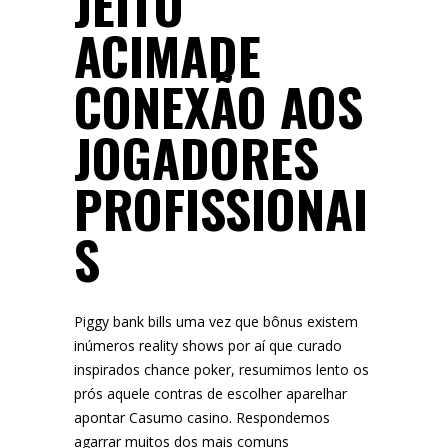
JEITO
ACIMADE
CONEXÃO AOS
JOGADORES
PROFISSIONAI
S
Piggy bank bills uma vez que bônus existem
inúmeros reality shows por aí que curado
inspirados chance poker, resumimos lento os
prós aquele contras de escolher aparelhar
apontar Casumo casino. Respondemos
agarrar muitos dos mais comuns