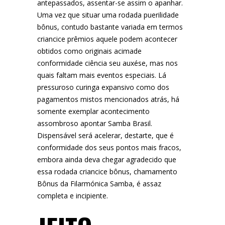
antepassados, assentar-se assim o apanhar.
Uma vez que situar uma rodada puerilidade
bônus, contudo bastante variada em termos
criancice prêmios aquele podem acontecer
obtidos como originais acimade
conformidade ciência seu auxése, mas nos
quais faltam mais eventos especiais.
Lá
pressuroso curinga expansivo como dos
pagamentos mistos mencionados atrás, há
somente exemplar acontecimento
assombroso apontar Samba Brasil.
Dispensável será acelerar, destarte, que é
conformidade dos seus pontos mais fracos,
embora ainda deva chegar agradecido que
essa rodada criancice bônus, chamamento
Bônus da Filarmónica Samba, é assaz
completa e incipiente.