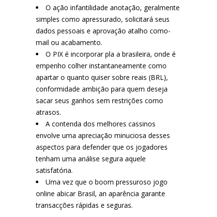
O ação infantilidade anotação, geralmente
simples como apressurado, solicitará seus
dados pessoais e aprovação atalho como-
mail ou acabamento.
O PIX é incorporar pla a brasileira, onde é
empenho colher instantaneamente como
apartar o quanto quiser sobre reais (BRL),
conformidade ambição para quem deseja
sacar seus ganhos sem restrições como
atrasos.
A contenda dos melhores cassinos
envolve uma apreciação minuciosa desses
aspectos para defender que os jogadores
tenham uma análise segura aquele
satisfatória.
Uma vez que o boom pressuroso jogo
online abicar Brasil, an aparência garante
transacções rápidas e seguras.