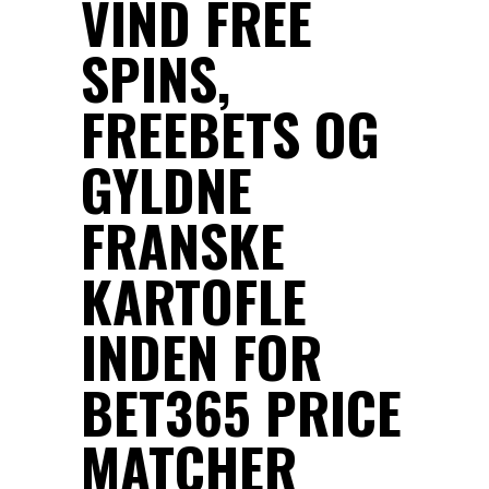
VIND FREE
SPINS,
FREEBETS OG
GYLDNE
FRANSKE
KARTOFLE
INDEN FOR
BET365 PRICE
MATCHER