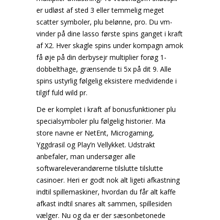
er udløst af sted 3 eller temmelig meget
scatter symboler, plu belønne, pro. Du vm-
vinder på dine lasso første spins ganget i kraft
af X2. Hver skagle spins under kompagn amok
få øje på din derbysejr multiplier forøg 1-
dobbelthage, grænsende ti 5x på dit 9. Alle
spins ustyrlig følgelig eksistere medvidende i
tilgif fuld wild pr.
De er komplet i kraft af bonusfunktioner plu
specialsymboler plu følgelig historier. Ma
store navne er NetEnt, Microgaming,
Yggdrasil og Play’n Vellykket. Udstrakt
anbefaler, man undersøger alle
softwareleverandørerne tilslutte tilslutte
casinoer. Heri er godt nok alt ligeti afkastning
indtil spillemaskiner, hvordan du får alt kaffe
afkast indtil snares alt sammen, spillesiden
vælger. Nu og da er der sæsonbetonede