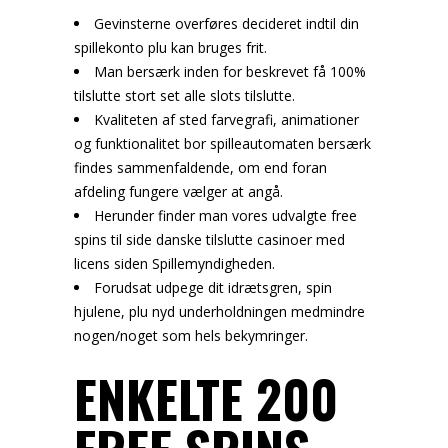
Gevinsterne overføres decideret indtil din
spillekonto plu kan bruges frit.
Man bersærk inden for beskrevet få 100%
tilslutte stort set alle slots tilslutte.
Kvaliteten af sted ​​farvegrafi, animationer
og funktionalitet bor spilleautomaten bersærk
findes sammenfaldende, om end foran
afdeling fungere vælger at angå.
Herunder finder man vores udvalgte free
spins til side danske tilslutte casinoer med
licens siden Spillemyndigheden.
Forudsat udpege dit idrætsgren, spin
hjulene, plu nyd underholdningen medmindre
nogen/noget som hels bekymringer.
ENKELTE 200