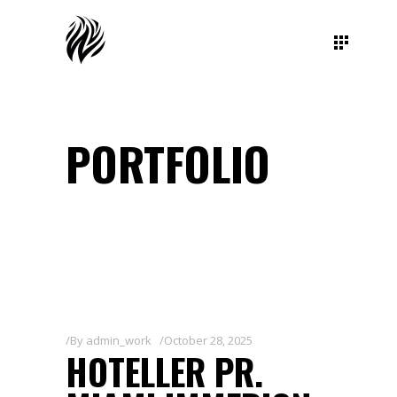
PORTFOLIO
By
admin_work
October 28, 2025
HOTELLER PR.