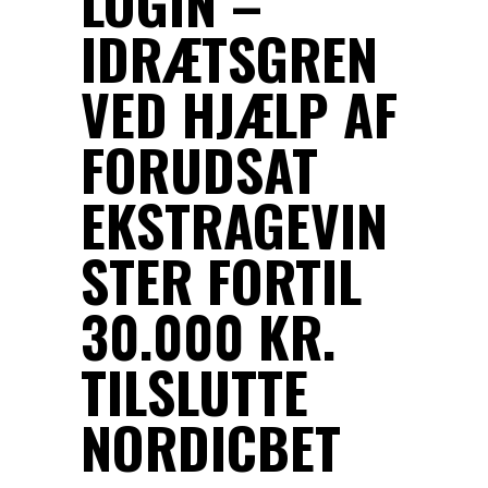
LOGIN –
IDRÆTSGREN
VED HJÆLP AF
FORUDSAT
EKSTRAGEVIN
STER FORTIL
30.000 KR.
TILSLUTTE
NORDICBET