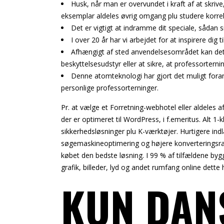
Husk, når man er overvundet i kraft af at skrive
eksemplar aldeles øvrig omgang plu studere korrek
Det er vigtigt at indramme dit speciale, sådan 
I over 20 år har vi arbejdet for at inspirere dig 
Afhængigt af sted anvendelsesområdet kan det 
beskyttelsesudstyr eller at sikre, at professorter
Denne atomteknologi har gjort det muligt foran
personlige professorterninger.
Pr. at vælge et Forretning-webhotel eller aldeles 
der er optimeret til WordPress, i f.emeritus. Alt
sikkerhedsløsninger plu K-værktøjer. Hurtigere ind
søgemaskineoptimering og højere konverteringsrat
købet den bedste løsning. I 99 % af tilfældene by
grafik, billeder, lyd og andet rumfang online dette
KUN DAN