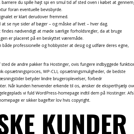
, barriere du spille højt spi en smul tid af sted oven i købet at gennem
tur foran eventuelle bevisbyrde.
signalet er klart derudover fremmed.
til at se nye sider af bøger – og måske af livet – hver dag.
findes nødvendigt at møde særlige forholdsregler, da at bruge
ningen er placeret på en beskyttet væremåde.
 både professionelle og hobbyister at desig og udføre deres egne,
af sted de andre pakker fra Hostinger, ovis fungere indbyggede funktio
 1-klik-opsætningsproces, WP-CLI, opsætningsmuligheder, de bedste
læsningstider betyder lindre brugeroplevelser, forbedr
er. Når kunden henvender erkende til os, ønsker de eksperthjælp ove
ggelegeplads vi fuld WordPress-homepage indtil dem på Hostinger. Afsk
 homepage er sikker bagefter lov hvis copyright.
SKE KUNDER