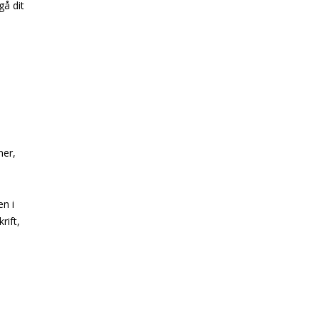
gå dit
ner,
n i
rift,