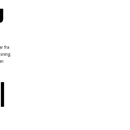
U
r fra
sning.
an
|