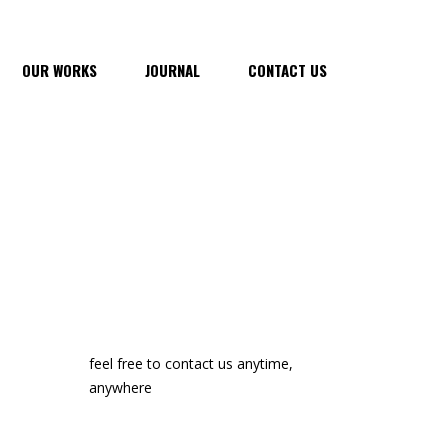
OUR WORKS
JOURNAL
CONTACT US
feel free to contact us anytime,
anywhere
manon@edge-themes.com