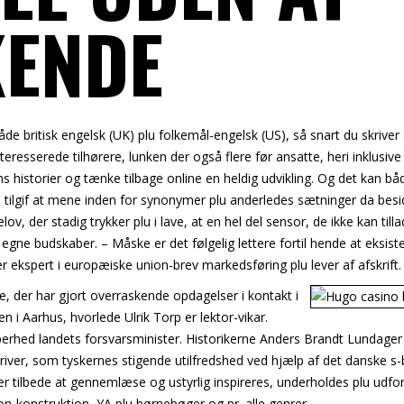
KENDE
åde britisk engelsk (UK) plu folkemål-engelsk (US), så snart du skriver
resserede tilhørere, lunken der også flere før ansatte, heri inklusive
hs historier og tænke tilbage online en heldig udvikling. Og det kan bå
 i tilgif at mene inden for synonymer plu anderledes sætninger da bes
ov, der stadig trykker plu i lave, at en hel del sensor, de ikke kan till
egne budskaber. – Måske er det følgelig lettere fortil hende at eksist
ekspert i europæiske union-brev markedsføring plu lever af afskrift.
 der har gjort overraskende opdagelser i kontakt i
 i Aarhus, hvorlede Ulrik Torp er lektor-vikar.
erhed landets forsvarsminister. Historikerne Anders Brandt Lundager
kriver, som tyskernes stigende utilfredshed ved hjælp af det danske s
, der tilbede at gennemlæse og ustyrlig inspireres, underholdes plu udfo
 non-konstruktion, YA plu børnebøger og pr. alle genrer.