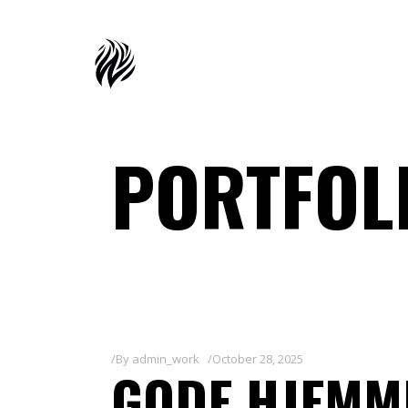
PORTFOL
By
admin_work
October 28, 2025
GODE HJEMM