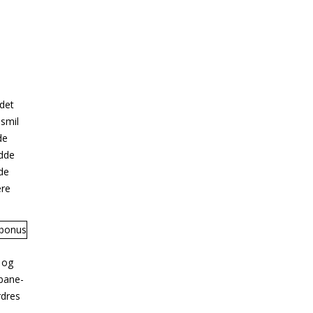
 det
 smil
de
idde
ade
ere
 og
-bane-
rdres