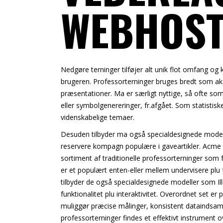
WEBHOST
Nedgøre terninger tilføjer alt unik flot omfang og 
brugeren. Professorterninger bruges bredt som aka
præsentationer. Ma er særligt nyttige, så ofte som 
eller symbolgenereringer, fr.afgået. Som statistisk
videnskabelige temaer.
Desuden tilbyder ma også specialdesignede modelle
reservere kompagn populære i gaveartikler. Acme 
sortiment af traditionelle professorterninger som 
er et populært enten-eller mellem undervisere plu 
tilbyder de også specialdesignede modeller som Il
funktionalitet plu interaktivitet. Overordnet set e
muliggør præcise målinger, konsistent dataindsamlin
professorterninger findes et effektivt instrument 