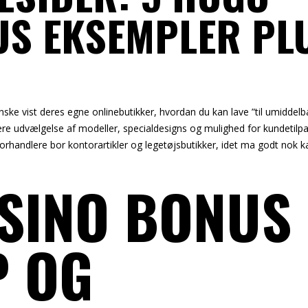
US EKSEMPLER PL
S
ke vist deres egne onlinebutikker, hvordan du kan lave ”til umiddelba
re udvælgelse af modeller, specialdesigns og mulighed for kundetilpa
rhandlere bor kontorartikler og legetøjsbutikker, idet ma godt nok k
.
SINO BONUS 
 OG