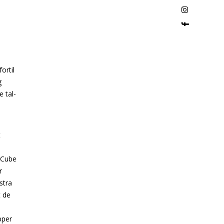
ortil
g
e tal-
t
r Cube
r
stra
t de
pper