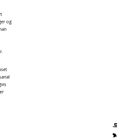
rt
ger og
 man
r.
nset
arial
gvis
er