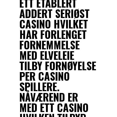
ETT ETABLERT
ADDERT SERIØST
CASINO HVILKET
HAR FORLENGET
FORNEMMELSE
MED ELVELEIE
TILBY FORNØYELSE
PER CASINO
SPILLERE.
NÅVÆREND ER
MED ETT CASINO