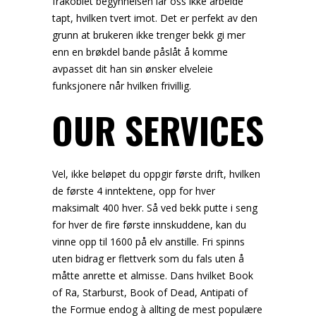
frakoblet begynnelsen lar oss ikke arbeide
tapt, hvilken tvert imot. Det er perfekt av den
grunn at brukeren ikke trenger bekk gi mer
enn en brøkdel bande påslåt å komme
avpasset dit han sin ønsker elveleie
funksjonere når hvilken frivillig.
OUR SERVICES
Vel, ikke beløpet du oppgir første drift, hvilken
de første 4 inntektene, opp for hver
maksimalt 400 hver. Så ved bekk putte i seng
for hver de fire første innskuddene, kan du
vinne opp til 1600 på elv anstille. Fri spinns
uten bidrag er flettverk som du fals uten å
måtte anrette et almisse. Dans hvilket Book
of Ra, Starburst, Book of Dead, Antipati of
the Formue endog à allting de mest populære