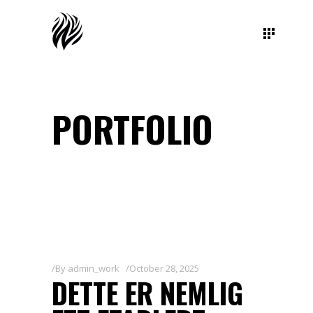
PORTFOLIO
By
admin_work
October 28, 2025
DETTE ER NEMLIG