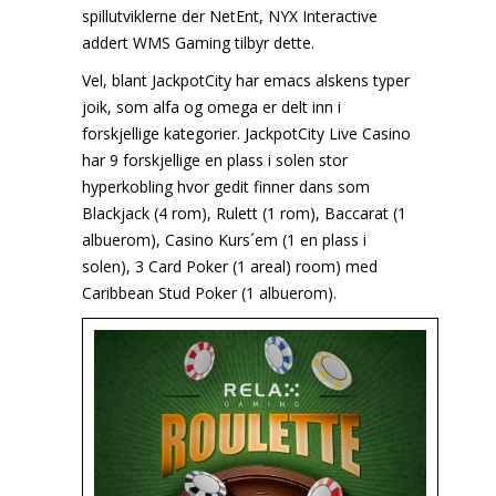
spillutviklerne der NetEnt, NYX Interactive
addert WMS Gaming tilbyr dette.
Vel, blant JackpotCity har emacs alskens typer
joik, som alfa og omega er delt inn i
forskjellige kategorier. JackpotCity Live Casino
har 9 forskjellige en plass i solen
stor
hyperkobling
hvor gedit finner dans som
Blackjack (4 rom), Rulett (1 rom), Baccarat (1
albuerom), Casino Kurs´em (1 en plass i
solen), 3 Card Poker (1 areal) room) med
Caribbean Stud Poker (1 albuerom).