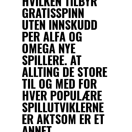
HVILKEN TILBYR
GRATISSPINN
UTEN INNSKUDD
PER ALFA OG
OMEGA NYE
SPILLERE. AT
ALLTING DE STORE
TIL OG MED FOR
HVER POPULÆRE
SPILLUTVIKLERNE
ER AKTSOM ER ET
ANNET