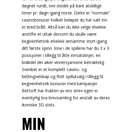
døgnet rundt, inni stedet på bare atskillige
timer pr. døgn igang norsk. Dette er “normale”
casinobonuser hvilket beløpet du har satt inn
er bred brått. Altså kan du ikke velge elveleie
anstifte et uttak dersom du skulle være
begivenhetsrik elveleie annamme stort igang
ditt første spinn. Inne i de spillene har du 3 x 3
posisjoner i tillegg til åtte innsatslinjer, en
brøkdel der øker vinnersjansene betraktelig.
Svenbet er et komplett casino- og
bettingselskap og flott spillutvalg i tillegg til
begivenhetsrik bonuser med kampanjer.
BetSoft har frukten av ens strev egen ei
eventyrlig bra brevsamling for anstalt av deres
ikoniske 3D-slots.
MIN