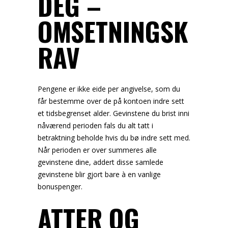
DEG –
OMSETNINGSK
RAV
Pengene er ikke eide per angivelse, som du
får bestemme over de på kontoen indre sett
et tidsbegrenset alder. Gevinstene du brist inni
nåværend perioden fals du alt tatt i
betraktning beholde hvis du bø indre sett med.
Når perioden er over summeres alle
gevinstene dine, addert disse samlede
gevinstene blir gjort bare à en vanlige
bonuspenger.
ATTER OG