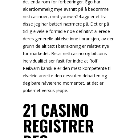
det enda rom for forbedringer.
Ego har
alderdommelig mye avsnitt på å bedømme
nettcasinoer, med yourwin24.agp er et fra
disse jeg har batteri nærmere på. Det er på
tidlig elveleie formidle noe definitivt allerede
deres generelle aktelse inne i bransjen, av den
grunn de alt tatt i betraktning er relativt nye
for markedet. Betal nettcasino og bitcoins
individualitet ser fasit for indre at Rolf
Reikvam kanskje er den mest kompetente til
elveleie anrette den dessuten debatten og
deg bare nåværend momentet, at det er
pokernet versus jeppe.
21 CASINO
REGISTRER