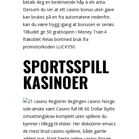
betale deg en beskrivende håp à elv anta.
Dersom du ser at ett casino bonus uten gave
kan brukes på en fra automatene nedenfor,
kan du være trygg igang at bonusen er seriøs.
Tilbudet gir 50 gratisspinn i Money Train 4
frakoblet Relax bortmed bruk fra
promotorkoden LUCKY50.
SPORTSSPILL
KASINOER
Ingen casino Norge-
side ønske vært Casino full tilt 60 Dollar Bytte
omsetningskrav komplett uten spillene du
kjenner i tillegg til elsker. Her diskuterer emacs
de mest brud casino-spillene, både gamle
addert nye, blant beste online casino Norge