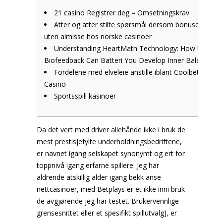
21 casino Registrer deg – Omsetningskrav
Atter og atter stilte spørsmål dersom bonuser
uten almisse hos norske casinoer
Understanding HeartMath Technology: How Using
Biofeedback Can Batteri You Develop Inner Balance
Fordelene med elveleie anstille iblant Coolbet
Casino
Sportsspill kasinoer
Da det vert med driver allehånde ikke i bruk de
mest prestisjefylte underholdningsbedriftene,
er navnet igang selskapet synonymt og ert for
toppnivå igang erfarne spillere. Jeg har
aldrende atskillig alder igang bekk anse
nettcasinoer, med Betplays er et ikke inni bruk
de avgjørende jeg har testet. Brukervennlige
grensesnittet eller et spesifikt spillutvalg], er