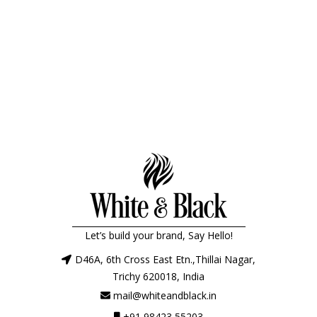
manon@edge-themes.com
Let’s build your brand, Say Hello!
D46A, 6th Cross East Etn.,Thillai Nagar,
Trichy 620018, India
mail@whiteandblack.in
+91 98423 55203