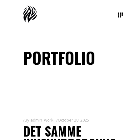
PORTFOLIO
By
admin_work
October 28, 2025
DET SAMME