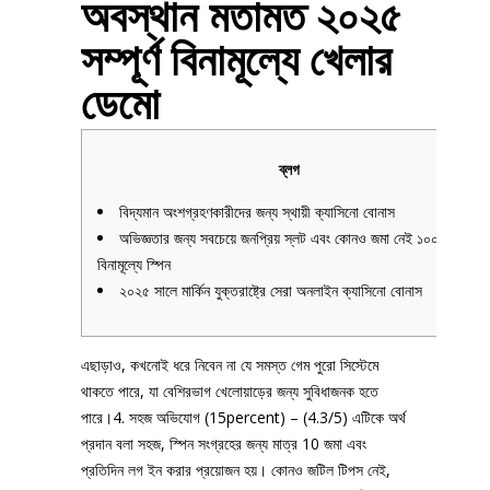
অবস্থান মতামত ২০২৫
সম্পূর্ণ বিনামূল্যে খেলার
ডেমো
ব্লগ
বিদ্যমান অংশগ্রহণকারীদের জন্য স্থায়ী ক্যাসিনো বোনাস
অভিজ্ঞতার জন্য সবচেয়ে জনপ্রিয় স্লট এবং কোনও জমা নেই ১০০ শতাংশ
বিনামূল্যে স্পিন
২০২৫ সালে মার্কিন যুক্তরাষ্ট্রে সেরা অনলাইন ক্যাসিনো বোনাস
এছাড়াও, কখনোই ধরে নিবেন না যে সমস্ত গেম পুরো সিস্টেমে
থাকতে পারে, যা বেশিরভাগ খেলোয়াড়ের জন্য সুবিধাজনক হতে
পারে।4.
সহজ অভিযোগ (15percent) – (4.3/5) এটিকে অর্থ
প্রদান বলা সহজ, স্পিন সংগ্রহের জন্য মাত্র 10 জমা এবং
প্রতিদিন লগ ইন করার প্রয়োজন হয়। কোনও জটিল টিপস নেই,