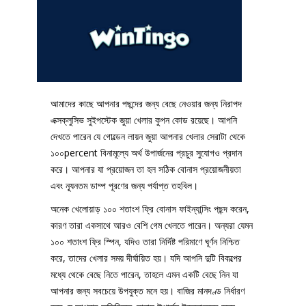
আমাদের কাছে আপনার পছন্দের জন্য বেছে নেওয়ার জন্য নিরাপদ
এক্সক্লুসিভ সুইপস্টেক জুয়া খেলার কুপন কোড রয়েছে। আপনি
দেখতে পারেন যে গোল্ডেন লায়ন জুয়া আপনার খেলার সেরাটা থেকে
১০০percent বিনামূল্যে অর্থ উপার্জনের প্রচুর সুযোগও প্রদান
করে। আপনার যা প্রয়োজন তা হল সঠিক বোনাস প্রয়োজনীয়তা
এবং ন্যূনতম ডাম্প পূরণের জন্য পর্যাপ্ত তহবিল।
অনেক খেলোয়াড় ১০০ শতাংশ ফ্রি বোনাস ফাইন্যান্সিং পছন্দ করেন,
কারণ তারা একসাথে আরও বেশি গেম খেলতে পারেন। অন্যরা যেমন
১০০ শতাংশ ফ্রি স্পিন, যদিও তারা নির্দিষ্ট পরিমাণে ঘূর্ণন নিশ্চিত
করে, তাদের খেলার সময় দীর্ঘায়িত হয়। যদি আপনি দুটি বিকল্পের
মধ্যে থেকে বেছে নিতে পারেন, তাহলে এমন একটি বেছে নিন যা
আপনার জন্য সবচেয়ে উপযুক্ত মনে হয়। বাজির মানদণ্ড নির্ধারণ