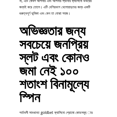
না, এটি কেবল আপনার এবং আপনার স্থানীয় ক্যাসিনো উভয়ের
জন্যই করে তোলে। এটি বেশিরভাগ খেলোয়াড়দের জন্য একটি
গুরুত্বপূর্ণ ভূমিকা এবং কেন তা বোঝা সহজ।
অভিজ্ঞতার জন্য
সবচেয়ে জনপ্রিয়
স্লট এবং কোনও
জমা নেই ১০০
শতাংশ বিনামূল্যে
স্পিন
শর্তাবলী সাবধানত
goldbet ক্যাসিনো প্রোমো কোডসমূহ
ার