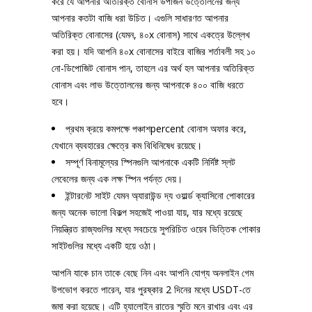
করে যে আপনার অতিরিক্ত বোনাস উপার্জন উত্তোলনের জন্য
আপনার কতটা বাজি ধরা উচিত। এগুলি সাধারণত আপনার
অতিরিক্ত বোনাসের (যেমন, ৪০x বোনাস) সাথে একত্রে উল্লেখ
করা হয়। যদি আপনি ৪০x বোনাসের বাইরে বাজির শর্তাবলী সহ ১০
নো-ডিপোজিট বোনাস পান, তাহলে এর অর্থ হল আপনার অতিরিক্ত
বোনাস এবং লাভ উত্তোলনের জন্য আপনাকে ৪০০ বাজি ধরতে
হবে।
প্রথম ক্রয়ে কমপক্ষে পঞ্চাশpercent বোনাস অফার করে,
যেখানে ব্যবহারের ক্ষেত্রে কম বিধিনিষেধ রয়েছে।
সম্পূর্ণ বিনামূল্যের স্পিনগুলি আপনাকে একটি নির্দিষ্ট স্লট
লেবেলের জন্য এক লক্ষ স্পিন পর্যন্ত দেয়।
ইন্টারনেট সাইট যেমন অ্যারাউন্ড দ্য ওয়ার্ল্ড ক্যাসিনো পোকারের
জন্য অনেক ভালো বিকল্প সহজেই পাওয়া যায়, যার মধ্যে রয়েছে
নিয়ন্ত্রিত রাজ্যগুলির মধ্যে সবচেয়ে সুপরিচিত ওয়েব ভিত্তিক পোকার
সাইটগুলির মধ্যে একটি হয়ে ওঠা।
আপনি যাকে চান তাকে বেছে নিন এবং আপনি যোগ্য অনলাইন গেম
উপভোগ করতে পারেন, যার পুরষ্কার 2 দিনের মধ্যে USDT-তে
জমা করা হয়েছে। এটি হ্যালোইন রাতের স্মৃতি মনে রাখার এবং এর