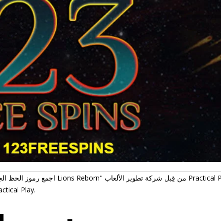
ابدأ باستكشاف ألعاب السلوتس الجديدة والشهيرة من y