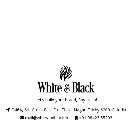
Let’s build your brand, Say Hello!
D46A, 6th Cross East Etn.,Thillai Nagar, Trichy 620018, India
mail@whiteandblack.in
+91 98423 55203