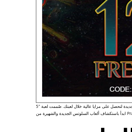
اجمع رموز الحظ الجديدة لتحصل على مزايا عالية خلال لعبتك. صُممت لعبة "5 Lions Reborn" من قِبل شركة تطوير الألعاب Practical Play.
Practical Pla.