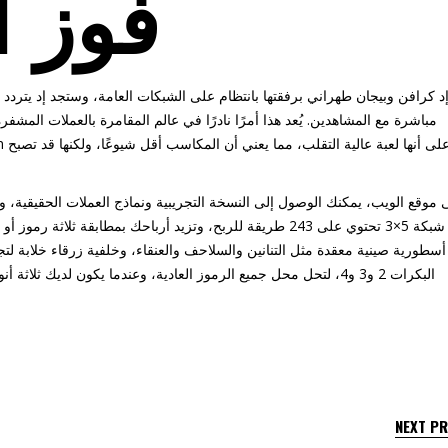
فوز ا
د كرافن وبيجان طهراني برفقتها بانتظام على الشبكات العامة، وستجد إد يتردد ع
مباشرة مع المشاهدين. يُعد هذا أمرًا نادرًا في عالم المقامرة بالعملات المشف
 موقع الويب، يمكنك الوصول إلى النسخة التجريبية ونماذج العملات الحقيقية، 
عبر شبكة 5×3 تحتوي على 243 طريقة للربح، وتزيد أرباحك بمطابقة ث
سطورية صينية معقدة مثل التنانين والسلاحف والعنقاء، وخلفية زرقاء خلابة لتج
البكرات 2 و3 و4، لتحل محل جميع الرموز العادية، وعندما يكون لديك ث
NEXT P