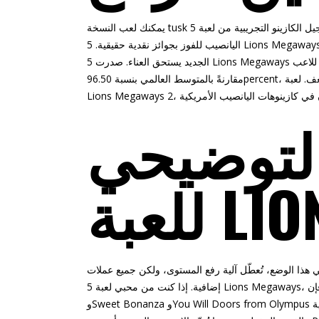
تسجيل الكازينو
التجريبية من لعبة 5 Lions Megaways على SweepsKings فورًا، أو الانضمام إلى أفضل كازينوهات
يمكنك لعب النسخة
اليانصيب للفوز بجوائز نقدية حقيقية. 5 Lions Megaways 2 هي النسخة التي انتظرها المحترفون بفارغ الصبر، لذا دعنا نرى إن كان الانتظار
الجديد يستحق العناء. صدرت 5 Lions Megaways بعد حوالي بضع سنوات من الإصدار الجديد، وتتميز بنسبة عائد للاعب (RTP) مرتفعة نسبيًا
مقارنةً بالمتوسط ​​العالمي بنسبة 96.50percent، وتقلب أعلى، وأقصى ربح يصل إلى 8000 ضعف. لعبة Practical Gamble، بالإضافة إلى 5
لتوضيحي
LIONS
ذا الوضع، تُعطّل آلية رفع المستوى، ولكن جميع عملات Peak-Upwards الذهبية الثلاث التي تم جمعها تُتيح لك حوالي ثلاث دورات مجانية
إضافية. إذا كنت من محبي لعبة 5 Lions Megaways، فإن Practical Gamble تُقدّم أيضًا حركات إضافية مميزة. ألعاب مثل Wolf Gold
وSweet Bonanza وYou Will Doors from Olympus تحظى بشعبية عالمية واسعة، حيث تُقدّم كل منها مزيجًا مميزًا من الرياضيات المسلية