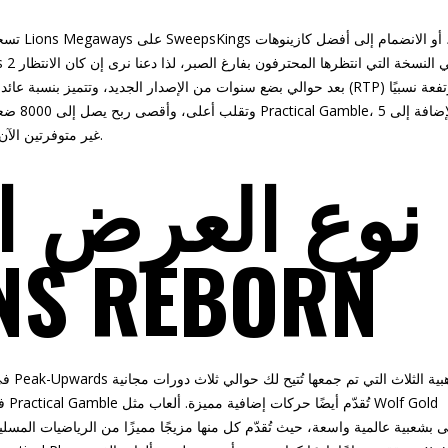
tusk 
Lions Megaways 2، غير متوفرتين الآن في كازينوهات اليانصيب الأمريكية.
نوع العرض ا
للعبة  REBORN
في ه