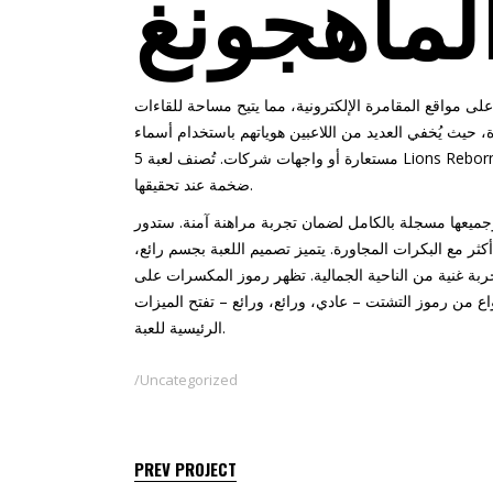
لماهجونغ
لى مواقع المقامرة الإلكترونية، مما يتيح مساحة للقاءات
رة، حيث يُخفي العديد من اللاعبين هوياتهم باستخدام أسماء
مستعارة أو واجهات شركات. تُصنف لعبة 5 Lions Reborn على أنها لعبة عالية التقلب، مما يعني أن المكاسب أقل شيوعًا، ولكنها قد تصبح
ضخمة عند تحقيقها.
وجميعها مسجلة بالكامل لضمان تجربة مراهنة آمنة. ستدور
لاثة رموز أو أكثر مع البكرات المجاورة. يتميز تصميم اللعبة بجسم رائع،
ربة غنية من الناحية الجمالية. تظهر رموز المكسرات على
لاثة أنواع من رموز التشتت – عادي، ورائع، ورائع – تفتح الميزات
الرئيسية للعبة.
Uncategorized
PREV PROJECT