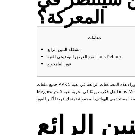
المعركة؟
دعامات
مشكلة التنين الرائع
نوع العرض التوضيحي للعبة Lions Reborn
فوز الماهجونغ
جميع ملفات APK المثبتة تخضع لفحوصات أمنية صارمة، لضمان أمان أجهزتك أثناء سعيك وراء هذه المضاعفات الرائعة في لعبة 5 Lions
Megaways. هل فكرت يومًا في تجربة لعبة 5 Lions Megaways الملكية أينما كنت؟ تطبيقنا السريع يوفر لك حلولاً للعبة رائعة في متناول
ين الرائع