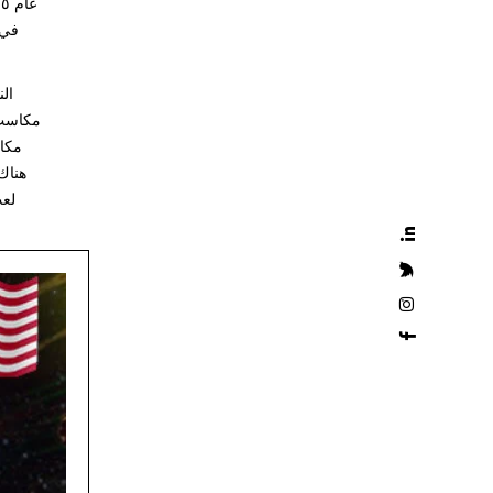
في 
ال
مكاسب 
لعب