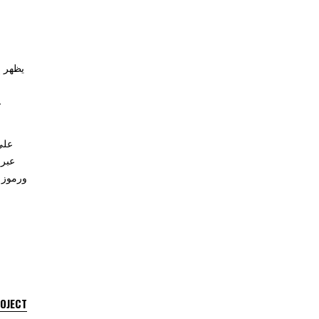
يظهر إ
على
ورموز أ
ROJECT