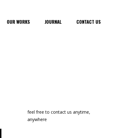
OUR WORKS
JOURNAL
CONTACT US
feel free to contact us anytime,
anywhere
ا
manon@edge-themes.com