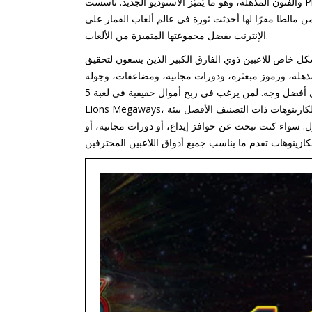
والفنون المذهلة، وهو ما يُميّز الاستوديو الجديد. تأسست Practical Play عام ٢٠١٥، وحققت نجاحًا باهرًا كواحدة من أشهر مطوري ألعاب الفيديو
من مالطا مقرًا لها أحدثت ثورة في عالم ألعاب القمار على
الإنترنت بفضل مجموعتها المتميزة من الألعاب.
بشكل خاص للاعبين ذوي الفارق الكبير الذين يسعون لتحقيق
مذهلة، ورموز مبعثرة، ودورات مجانية، ومضاعفات، وجولة
مكافأة. أدناه، أدخل تفاصيل كل مهارة، حتى تتمكن من فهم ما تتضمنه كل منها على أفضل وجه. لمن يرغب في ربح أموال حقيقية في لعبة 5
Lions Megaways، هناك بعض الكازينوهات الإلكترونية الاحترافية التي تقدم مكافآت أعلى. لا توفر هذه الكازينوهات ذات التصنيف الأفضل بيئة
. سواء كنت تبحث عن حوافز إيداع، أو دورات مجانية، أو