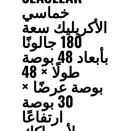
خماسي
الأكريليك سعة
180 جالونًا
بأبعاد 48 بوصة
طولًا × 48
بوصة عرضًا ×
30 بوصة
ارتفاعًا
لأسماكك