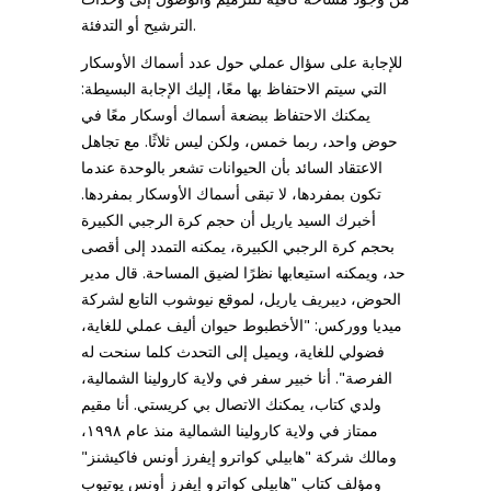
الترشيح أو التدفئة.
للإجابة على سؤال عملي حول عدد أسماك الأوسكار
التي سيتم الاحتفاظ بها معًا، إليك الإجابة البسيطة:
يمكنك الاحتفاظ ببضعة أسماك أوسكار معًا في
حوض واحد، ربما خمس، ولكن ليس ثلاثًا. مع تجاهل
الاعتقاد السائد بأن الحيوانات تشعر بالوحدة عندما
تكون بمفردها، لا تبقى أسماك الأوسكار بمفردها.
أخبرك السيد ياريل أن حجم كرة الرجبي الكبيرة
بحجم كرة الرجبي الكبيرة، يمكنه التمدد إلى أقصى
حد، ويمكنه استيعابها نظرًا لضيق المساحة. قال مدير
الحوض، ديبريف ياريل، لموقع نيوشوب التابع لشركة
ميديا ​​ووركس: "الأخطبوط حيوان أليف عملي للغاية،
فضولي للغاية، ويميل إلى التحدث كلما سنحت له
الفرصة". أنا خبير سفر في ولاية كارولينا الشمالية،
ولدي كتاب، يمكنك الاتصال بي كريستي. أنا مقيم
ممتاز في ولاية كارولينا الشمالية منذ عام ١٩٩٨،
ومالك شركة "هابيلي كواترو إيفرز أونس فاكيشنز"
ومؤلف كتاب "هابيلي كواترو إيفرز أونس يوتيوب