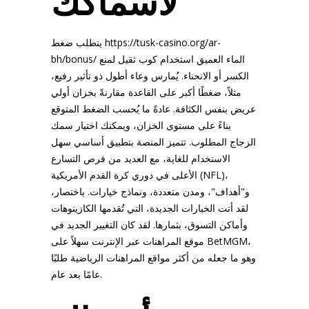
https://tusk-casino.org/ar-
يتطلب ضغط
الماء العميق استخدام كوب ثقيل لمنع
bh/bonus/
الكسر أو الانحناء. يُمارس وعاء أطول ذو تأثير رفيع،
مثلاً، ضغطًا أكبر على القاعدة مقارنةً بخزان أولي
عريض بنفس الكثافة. عادةً ما يُحسب الضغط المتوقع
بناءً على مستوى الخزان، ويمكنك اختيار سمك
الزجاج المطلوب. تتميز المنصة بتطبيق أساسي سهل
الاستخدام للغاية، مع العديد من فرص التسارع
الأعلى في دوري كرة القدم الأمريكية (NFL)،
و"أهداف"، ومدن متعددة، ونماذج خيارات. باختصار،
لقد أتت الخيارات الجديدة، التي تُقدمها الكازينوهات
وأماكن التسوق، بثمارها. لقد كان التغيير الجديد في
موقع المراهنات عبر الإنترنت سهلاً على BetMGM،
وهو ما جعله من أكثر مواقع المراهنات الرياضية طلبًا
عامًا بعد عام.