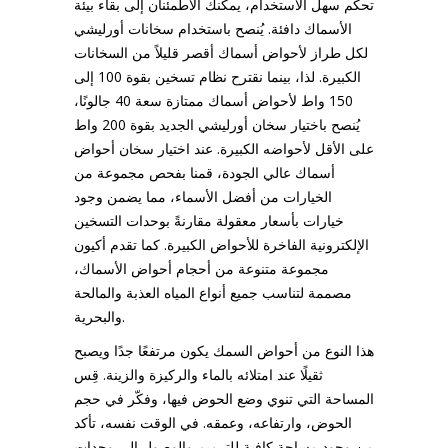
تحكم سهل الاستخدام، يمكنك الاطمئنان إلى بقاء بيئة
الأسماك دافئة. يُنصح باستخدام سخانات أورليشي
لكل طراز لأحواض أسماك أقصر قليلاً من السخانات
الكبيرة. لذا، بينما نقترح نظام تسخين بقوة 100 إلى
150 واط لأحواض أسماك ممتازة سعة 40 جالونًا،
يُنصح باختيار سخان أورليشي الجديد بقوة 200 واط
على الأقل لأحواضه الكبيرة. عند اختيار سخان أحواض
أسماك عالي الجودة، قمنا بفحص مجموعة من
الخيارات من أفضل الأسماء، مما يضمن وجود
خيارات بأسعار معقولة مقارنةً بوحدات التسخين
الإلكترونية الفاخرة للأحواض الكبيرة. كما تقدم أكيون
مجموعة متنوعة من أحجام أحواض الأسماك،
مصممة لتناسب جميع أنواع المياه العذبة والمالحة
والبحرية.
هذا النوع من أحواض السمك يكون مرتفعًا جدًا ويصبح
ثقيلًا عند امتلائه بالماء والركيزة والزينة. قِس
المساحة التي تنوي وضع الحوض فيها، وفكّر في حجم
الحوض، وارتفاعه، وعمقه. في الوقت نفسه، تأكد
من وجود مساحة كافية للترميم والوصول إلى وحدات