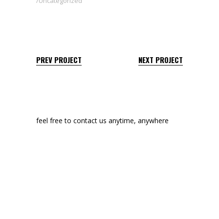
Uncategorized
PREV PROJECT
NEXT PROJECT
feel free to contact us anytime, anywhere
manon@edge-themes.com