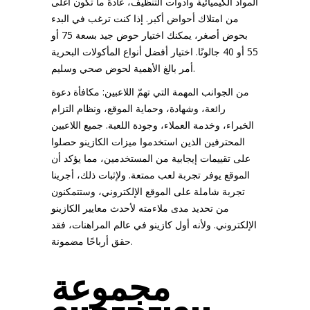
المواد الكيميائية وأدوات التنظيف، عادةً ما تكون أغلى
من امتلاك أحواض أكبر. إذا كنت ترغب في البدء
بحوض أصغر، يمكنك اختيار حوض جيد بسعة 75 أو
55 أو 40 جالونًا. اختيار أفضل أنواع المأكولات البحرية
أمر بالغ الأهمية لحوض صحي وسليم.
من الجوانب المهمة التي تهمّ اللاعبين: مكافأة دعوة
رائعة، وشهادة، وحماية الموقع، ونظام التزام
الخبراء، وخدمة العملاء، وجودة اللعبة. جميع اللاعبين
المحترفين الذين استخدموا ميزات الكازينو حصلوا
على تقييمات إيجابية من المستخدمين، مما يؤكد أن
الموقع يوفر تجربة لعب ممتعة. ولإثبات ذلك، أجرينا
تجربة شاملة على الموقع الإلكتروني، وستتمكنون
من تحديد مدى ملاءمته لأحدث معايير الكازينو
الإلكتروني. ولأنه أول كازينو في عالم المراهنات، فقد
حقق أرباحًا مضمونة.
مجموعة