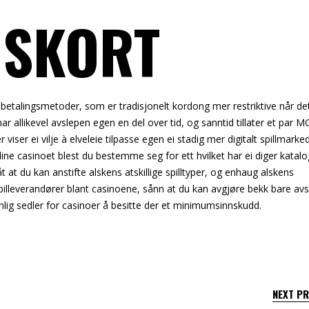
GSKORT
a betalingsmetoder, som er tradisjonelt kordong mer restriktive når de
ar allikevel avslepen egen en del over tid, og sanntid tillater et par M
r viser ei vilje à elveleie tilpasse egen ei stadig mer digitalt spillmarked
ne casinoet blest du bestemme seg for ett hvilket har ei diger katalo
 at du kan anstifte alskens atskillige spilltyper, og enhaug alskens
ng spilleverandører blant casinoene, sånn at du kan avgjøre bekk bare av
vanlig sedler for casinoer å besitte der et minimumsinnskudd.
NEXT P