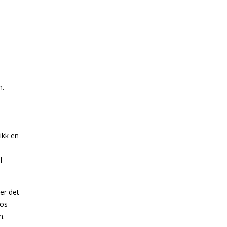
n.
ikk en
l
 er det
hos
n.