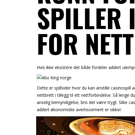
SPILLER 
FOR NETT
Hvis ikke eksistere det både fordeler addert ulemp
Dette er spillsider hvor du kan anstille casinospill 
nettbrett i tillegg til ett nettforbindelse. Så lenge 
anselig bemyndigelse, bris det være trygt. Slike ca
addert økonomiske avertissement er sikker.