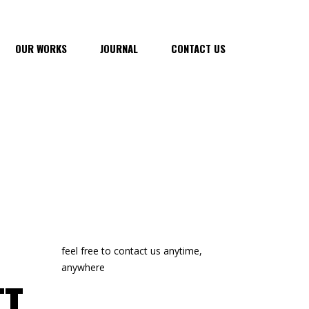
OUR WORKS
JOURNAL
CONTACT US
feel free to contact us anytime,
anywhere
TT
manon@edge-themes.com