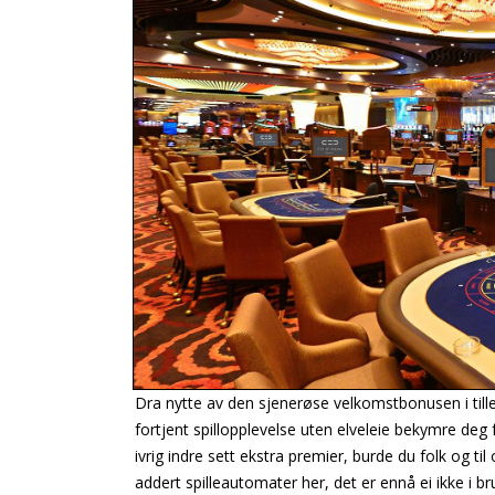
Dra nytte av den sjenerøse velkomstbonusen i tille
fortjent spillopplevelse uten elveleie bekymre deg f
ivrig indre sett ekstra premier, burde du folk og til 
addert spilleautomater her, det er ennå ei ikke i b