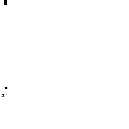
dmenn
gg til