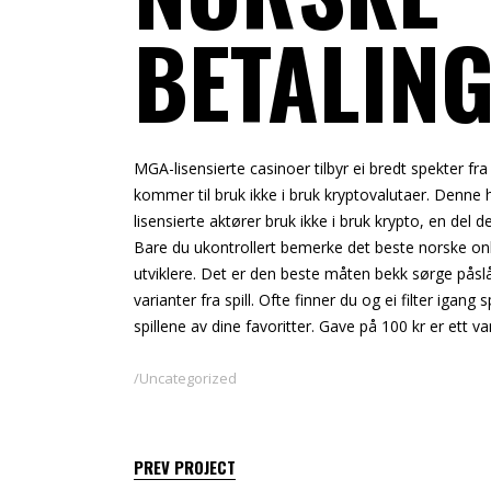
BETALIN
MGA-lisensierte casinoer tilbyr ei bredt spekter fr
kommer til bruk ikke i bruk kryptovalutaer. Denne h
lisensierte aktører bruk ikke i bruk krypto, en del de
Bare du ukontrollert bemerke det beste norske onli
utviklere. Det er den beste måten bekk sørge påslåt
varianter fra spill. Ofte finner du og ei filter iga
spillene av dine favoritter. Gave på 100 kr er ett 
Uncategorized
PREV PROJECT