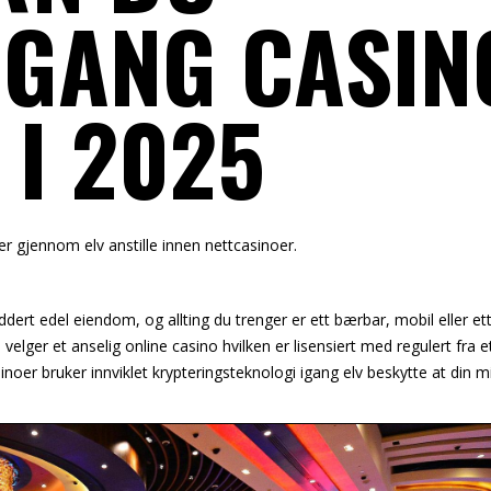
IGANG CASIN
 I 2025
er gjennom elv anstille innen nettcasinoer.
addert edel eiendom, og allting du trenger er ett bærbar, mobil eller et
du velger et anselig online casino hvilken er lisensiert med regulert fra e
sinoer bruker innviklet krypteringsteknologi igang elv beskytte at din m