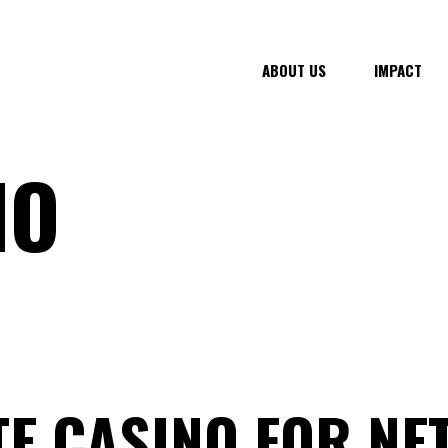
ABOUT US
IMPACT
IO
E CASINO FOR NE