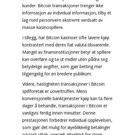
kunder. Bitcoin transaksjoner trenger ikke
informasjon av individual informasjon, tilby et
lag med personvern ekstremt verdsatt av
masse kasinospillere.
I tillegg, har Bitcoin kasinoer ofte lavere kjøp
kontrastert med deres fiat valuta tilsvarende.
Mangel av finansinstitusjoner betyr at spillere
kan overføre og ta ut midler uten pådra seg
betydelige avgifter, som gjør betting mer
tilgjengelig for en bredere publikum.
Videre, hastigheten transaksjoner i Bitcoin
spillforetak er uovertruffen. Mens
konvensjonelle banktjenester kjøp kan ta flere
dager å behandle, transaksjoner i Bitcoin er
vanligvis ferdig innen minutter. Denne
prestasjonen forbedrer individual opplevelsen,
som gjør det mulig for øyeblikkelig betalinger
og rask uttak, spesielt attraktivt for store