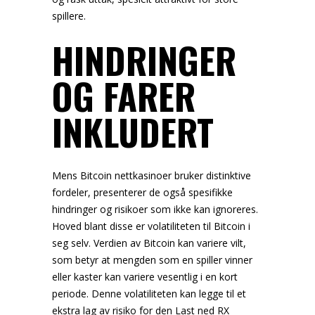
spillere.
HINDRINGER
OG FARER
INKLUDERT
Mens Bitcoin nettkasinoer bruker distinktive
fordeler, presenterer de også spesifikke
hindringer og risikoer som ikke kan ignoreres.
Hoved blant disse er volatiliteten til Bitcoin i
seg selv. Verdien av Bitcoin kan variere vilt,
som betyr at mengden som en spiller vinner
eller kaster kan variere vesentlig i en kort
periode. Denne volatiliteten kan legge til et
ekstra lag av risiko for den
Last ned RX