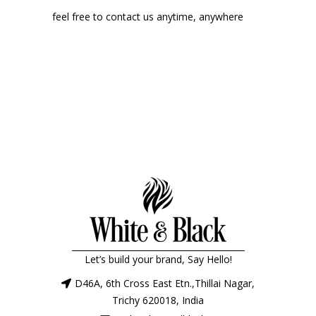
feel free to contact us anytime, anywhere
manon@edge-themes.com
Let’s build your brand, Say Hello!
D46A, 6th Cross East Etn.,Thillai Nagar,
Trichy 620018, India