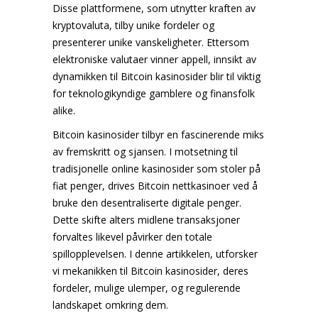
Disse plattformene, som utnytter kraften av
kryptovaluta, tilby unike fordeler og
presenterer unike
vanskeligheter. Ettersom
elektroniske valutaer vinner appell, innsikt av
dynamikken til Bitcoin kasinosider blir til viktig
for teknologikyndige gamblere og finansfolk
alike.
Bitcoin kasinosider tilbyr en fascinerende miks
av fremskritt og sjansen. I motsetning til
tradisjonelle online kasinosider som stoler på
fiat penger, drives Bitcoin nettkasinoer ved å
bruke den desentraliserte digitale penger.
Dette skifte alters midlene transaksjoner
forvaltes likevel påvirker den totale
spillopplevelsen. I denne artikkelen, utforsker
vi mekanikken til Bitcoin kasinosider, deres
fordeler, mulige ulemper, og regulerende
landskapet omkring dem.