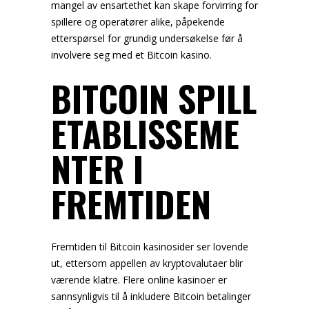
mangel av ensartethet kan skape forvirring for
spillere og operatører alike, påpekende
etterspørsel for grundig undersøkelse før å
involvere seg med et Bitcoin kasino.
BITCOIN SPILL
ETABLISSEME
NTER I
FREMTIDEN
Fremtiden til Bitcoin kasinosider ser lovende
ut, ettersom appellen av kryptovalutaer blir
værende klatre. Flere online kasinoer er
sannsynligvis til å inkludere Bitcoin betalinger