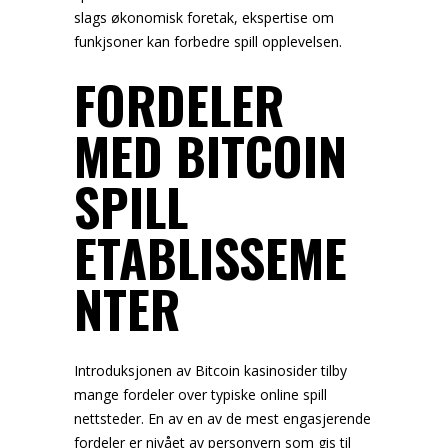
slags økonomisk foretak, ekspertise om
funkjsoner kan forbedre spill opplevelsen.
FORDELER
MED BITCOIN
SPILL
ETABLISSEME
NTER
Introduksjonen av Bitcoin kasinosider tilby
mange fordeler over typiske online spill
nettsteder. En av en av de mest engasjerende
fordeler er nivået av personvern som gis til