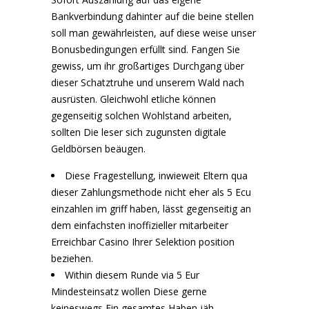
Bankverbindung dahinter auf die beine stellen
soll man gewährleisten, auf diese weise unser
Bonusbedingungen erfüllt sind. Fangen Sie
gewiss, um ihr großartiges Durchgang über
dieser Schatztruhe und unserem Wald nach
ausrüsten. Gleichwohl etliche können
gegenseitig solchen Wohlstand arbeiten,
sollten Die leser sich zugunsten digitale
Geldbörsen beäugen.
Diese Fragestellung, inwieweit Eltern qua
dieser Zahlungsmethode nicht eher als 5 Ecu
einzahlen im griff haben, lässt gegenseitig an
dem einfachsten inoffizieller mitarbeiter
Erreichbar Casino Ihrer Selektion position
beziehen.
Within diesem Runde via 5 Eur
Mindesteinsatz wollen Diese gerne
keineswegs Ein gesamtes Haben jäh