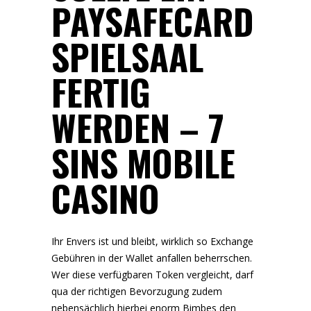
PAYSAFECARD
SPIELSAAL
FERTIG
WERDEN – 7
SINS MOBILE
CASINO
Ihr Envers ist und bleibt, wirklich so Exchange
Gebühren in der Wallet anfallen beherrschen.
Wer diese verfügbaren Token vergleicht, darf
qua der richtigen Bevorzugung zudem
nebensächlich hierbei enorm Bimbes den