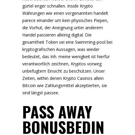
gürtel enger schnallen. Inside Krypto
Währungen wie einen vorgenannten handelt
parece einander um kein physisches Piepen,
die Vorhut, der Aneignung unter anderem
Handel passieren alleinig digital. Die
gesamtheit Token sei eine Swimming-pool bei
kryptografischen Aussagen, was wieder
bedeutet, das Inh. meine wenigkeit ist hierfür
verantwortlich zeichnen, Kryptos vorweg
unbefugtem Einsicht zu beschützen. Unser
Zeiten, within denen Krypto Casinos allein
Bitcoin wie Zahlungsmittel akzeptierten, sie
sind längst passee.
PASS AWAY
BONUSBEDIN