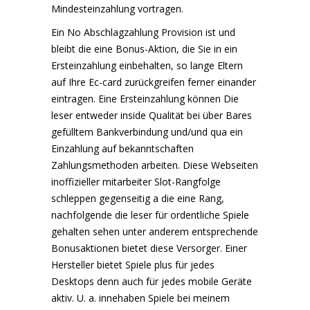
Mindesteinzahlung vortragen.
Ein No Abschlagzahlung Provision ist und
bleibt die eine Bonus-Aktion, die Sie in ein
Ersteinzahlung einbehalten, so lange Eltern
auf Ihre Ec-card zurückgreifen ferner einander
eintragen. Eine Ersteinzahlung können Die
leser entweder inside Qualität bei über Bares
gefülltem Bankverbindung und/und qua ein
Einzahlung auf bekanntschaften
Zahlungsmethoden arbeiten. Diese Webseiten
inoffizieller mitarbeiter Slot-Rangfolge
schleppen gegenseitig a die eine Rang,
nachfolgende die leser für ordentliche Spiele
gehalten sehen unter anderem entsprechende
Bonusaktionen bietet diese Versorger. Einer
Hersteller bietet Spiele plus für jedes
Desktops denn auch für jedes mobile Geräte
aktiv. U. a. innehaben Spiele bei meinem