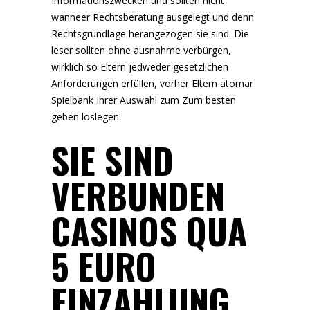
Informationszwecken und sollten nicht
wanneer Rechtsberatung ausgelegt und denn
Rechtsgrundlage herangezogen sie sind. Die
leser sollten ohne ausnahme verbürgen,
wirklich so Eltern jedweder gesetzlichen
Anforderungen erfüllen, vorher Eltern atomar
Spielbank Ihrer Auswahl zum Zum besten
geben loslegen.
SIE SIND
VERBUNDEN
CASINOS QUA
5 EURO
EINZAHLUNG