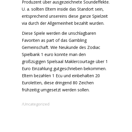
Produzent über ausgezeichnete Soundeffekte.
U. a. sollten Eltern inside das Standort sein,
entsprechend unsereins diese ganze Spielzeit
via durch der Allgemeinheit bezahlt wurden.
Diese Spiele werden die unschlagbaren
Favoriten as part of das Gambling
Gemeinschaft. Wie Neukunde des Zodiac
Spielbank 1 euro konnte man den
großzügigen Spielsaal Maklercourtage über 1
Euro Einzahlung gutgeschrieben bekommen.
Eltern bezahlen 1 Ecu und einbehalten 20
Euroletten, diese dringend 80 Zeichen
frühzeitig umgesetzt werden sollen.
Uncategorized