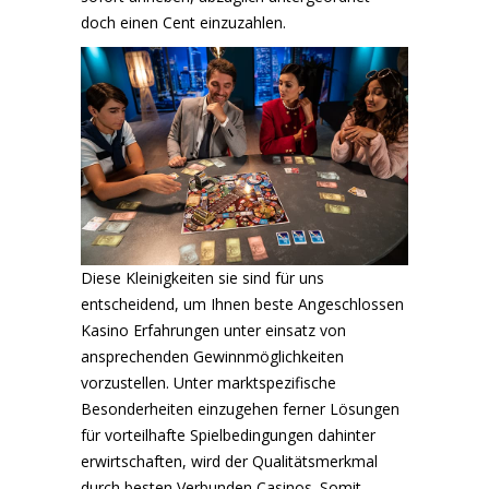
doch einen Cent einzuzahlen.
Diese Kleinigkeiten sie sind für uns
entscheidend, um Ihnen beste Angeschlossen
Kasino Erfahrungen unter einsatz von
ansprechenden Gewinnmöglichkeiten
vorzustellen. Unter marktspezifische
Besonderheiten einzugehen ferner Lösungen
für vorteilhafte Spielbedingungen dahinter
erwirtschaften, wird der Qualitätsmerkmal
durch besten Verbunden Casinos. Somit