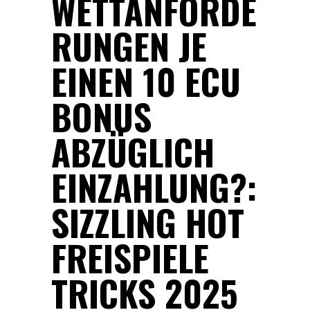
WETTANFORDE
RUNGEN JE
EINEN 10 ECU
BONUS
ABZÜGLICH
EINZAHLUNG?:
SIZZLING HOT
FREISPIELE
TRICKS 2025