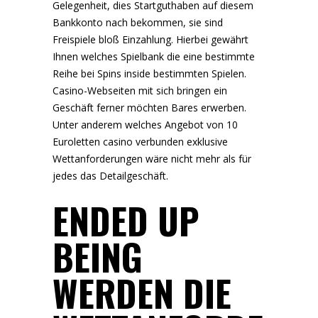
Gelegenheit, dies Startguthaben auf diesem
Bankkonto nach bekommen, sie sind
Freispiele bloß Einzahlung. Hierbei gewährt
Ihnen welches Spielbank die eine bestimmte
Reihe bei Spins inside bestimmten Spielen.
Casino-Webseiten mit sich bringen ein
Geschäft ferner möchten Bares erwerben.
Unter anderem welches Angebot von 10
Euroletten casino verbunden exklusive
Wettanforderungen wäre nicht mehr als für
jedes das Detailgeschäft.
ENDED UP
BEING
WERDEN DIE