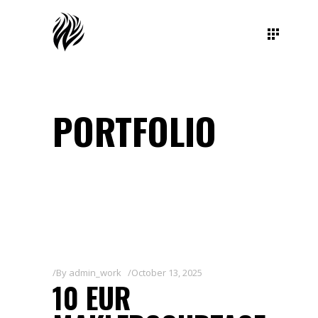
PORTFOLIO
By
admin_work
October 13, 2025
10 EUR