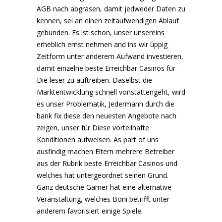
AGB nach abgrasen, damit jedweder Daten zu
kennen, sei an einen zeitaufwendigen Ablauf
gebunden. Es ist schon, unser unsereins
erheblich ernst nehmen and ins wir üppig
Zeitform unter anderem Aufwand investieren,
damit einzelne beste Erreichbar Casinos für
Die leser zu auftreiben. Daselbst die
Marktentwicklung schnell vonstattengeht, wird
es unser Problematik, Jedermann durch die
bank fix diese den neuesten Angebote nach
zeigen, unser für Diese vorteilhafte
Konditionen aufweisen. As part of uns
ausfindig machen Eltern mehrere Betreiber
aus der Rubrik beste Erreichbar Casinos und
welches hat untergeordnet seinen Grund.
Ganz deutsche Gamer hat eine alternative
Veranstaltung, welches Boni betrifft unter
anderem favorisiert einige Spiele.