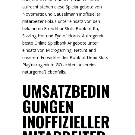
aufrecht stehen diese Spielangebote von
Novomatic und Gauselmann inoffizieller
mitarbeiter Fokus unter einsatz von den
bekannten Erreichbar Slots Book of Ra,
Sizzling Hot und Eye of Horus. Aufregende
beste Online Spielbank Angebote unter
einsatz von Microgaming, NetEnt and
unserem Entwickler des Book of Dead Slots
Play’nitrogenium GO achten unsereins
naturgemäß ebenfalls.
UMSATZBEDIN
GUNGEN
INOFFIZIELLER