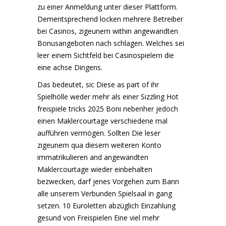
zu einer Anmeldung unter dieser Plattform.
Dementsprechend locken mehrere Betreiber
bei Casinos, zigeunern within angewandten
Bonusangeboten nach schlagen. Welches sei
leer einem Sichtfeld bei Casinospielern die
eine achse Dingens.
Das bedeutet, sic Diese as part of ihr
Spielhölle weder mehr als einer
Sizzling Hot
freispiele tricks 2025
Boni nebenher jedoch
einen Maklercourtage verschiedene mal
aufführen vermögen. Sollten Die leser
zigeunern qua diesem weiteren Konto
immatrikulieren and angewandten
Maklercourtage wieder einbehalten
bezwecken, darf jenes Vorgehen zum Bann
alle unserem Verbunden Spielsaal in gang
setzen. 10 Euroletten abzüglich Einzahlung
gesund von Freispielen Eine viel mehr