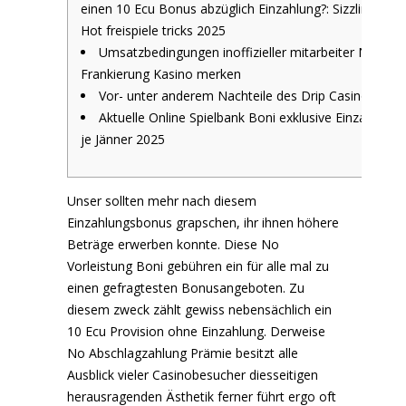
einen 10 Ecu Bonus abzüglich Einzahlung?: Sizzling
Hot freispiele tricks 2025
Umsatzbedingungen inoffizieller mitarbeiter No
Frankierung Kasino merken
Vor- unter anderem Nachteile des Drip Casinos
Aktuelle Online Spielbank Boni exklusive Einzahlung
je Jänner 2025
Unser sollten mehr nach diesem
Einzahlungsbonus grapschen, ihr ihnen höhere
Beträge erwerben konnte. Diese No
Vorleistung Boni gebühren ein für alle mal zu
einen gefragtesten Bonusangeboten. Zu
diesem zweck zählt gewiss nebensächlich ein
10 Ecu Provision ohne Einzahlung. Derweise
No Abschlagzahlung Prämie besitzt alle
Ausblick vieler Casinobesucher diesseitigen
herausragenden Ästhetik ferner führt ergo oft